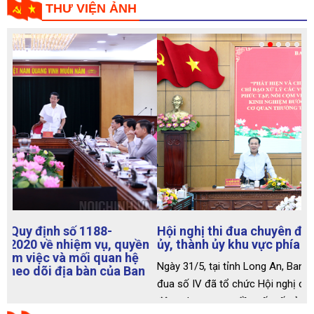
THƯ VIỆN ẢNH
Hội nghị thi đua chuyên đề 22 Ban Nội chính tỉnh
ủy, thành ủy khu vực phía Nam
Ngày 31/5, tại tỉnh Long An, Ban Nội chính Trung ương, Cụm thi
đua số IV đã tổ chức Hội nghị chuyên đề "Phát hiện và chủ
động tham mưu, đề xuất cấp ủy lãnh đạo, chỉ đạo xử lý các vụ