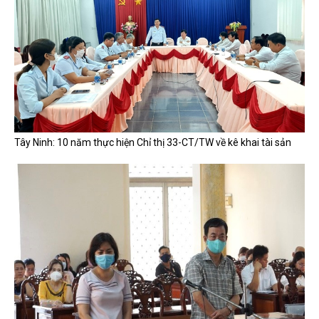
Tây Ninh: 10 năm thực hiện Chỉ thị 33-CT/TW về kê khai tài sản