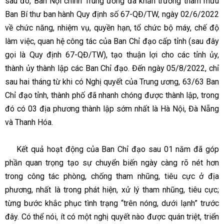
sau đó, Ban Nội chính Trung ương đã khẩn trương tham mưu
Ban Bí thư ban hành Quy định số 67-QĐ/TW, ngày 02/6/2022
về chức năng, nhiệm vụ, quyền hạn, tổ chức bộ máy, chế độ
làm việc, quan hệ công tác của Ban Chỉ đạo cấp tỉnh (sau đây
gọi là Quy định 67-QĐ/TW), tạo thuận lợi cho các tỉnh ủy,
thành ủy thành lập các Ban Chỉ đạo. Đến ngày 05/8/2022, chỉ
sau hai tháng từ khi có Nghị quyết của Trung ương, 63/63 Ban
Chỉ đạo tỉnh, thành phố đã nhanh chóng được thành lập, trong
đó có 03 địa phương thành lập sớm nhất là Hà Nội, Đà Nẵng
và Thanh Hóa.
Kết quả hoạt động của Ban Chỉ đạo sau 01 năm đã góp
phần quan trọng tạo sự chuyển biến ngày càng rõ nét hơn
trong công tác phòng, chống tham nhũng, tiêu cực ở địa
phương, nhất là trong phát hiện, xử lý tham nhũng, tiêu cực;
từng bước khắc phục tình trạng “trên nóng, dưới lạnh” trước
đây. Có thể nói, ít có một nghị quyết nào được quán triệt, triển