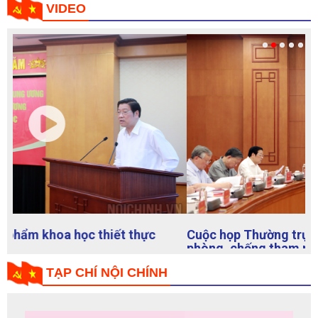
án, vụ việc tham nhũng, tiêu cực; các vấn đề phức tạp, nổi cộm
về an ninh, trật tự trên địa bàn ...
VIDEO
Cuộc họp Thường trực Ban Chỉ đạo Trung ương về
phòng, chống tham nhũng, tiêu cực