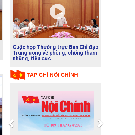
Hội nghị sơ kết 5 năm thực hiện
Quy chế phối hợp công tác giữa
Ban Nội chính Trung ương và Đang
ủy Khối Doanh nghiệp Trung ương
TẠP CHÍ NỘI CHÍNH