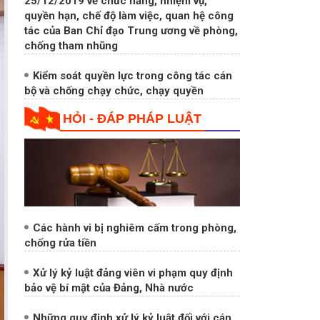
quyền hạn, tổ chức bộ máy của Ban Nội
chính Trung ương
Quy định số 211-QĐ/TW ngày
25/12/2019 về chức năng, nhiệm vụ,
quyền hạn, chế độ làm việc, quan hệ công
tác của Ban Chỉ đạo Trung ương về phòng,
chống tham nhũng
Kiểm soát quyền lực trong công tác cán
bộ và chống chạy chức, chạy quyền
HỎI - ĐÁP PHÁP LUẬT
Các hành vi bị nghiêm cấm trong phòng,
chống rửa tiền