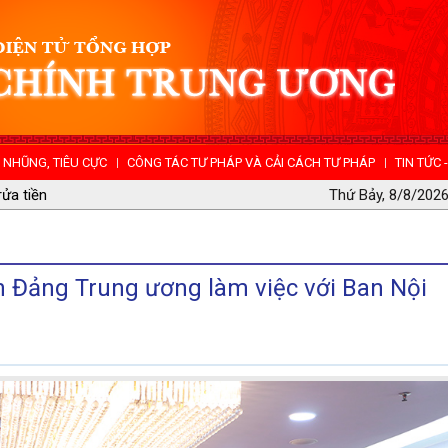
NHŨNG, TIÊU CỰC
CÔNG TÁC TƯ PHÁP VÀ CẢI CÁCH TƯ PHÁP
TIN TỨC 
lý tham nhũng, tiêu cực
Thứ Bảy, 8/8/2026
 Đảng Trung ương làm việc với Ban Nội