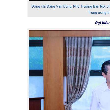
Đồng chí Đặng Văn Dũng, Phó Trưởng Ban Nội ch
Trung ương tr
Đại biểu 