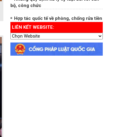
Xử lý kỷ luật đảng viên vi phạm quy định
bảo vệ bí mật của Đảng, Nhà nước
Những quy định xử lý kỷ luật đối với cán
bộ, công chức
Hợp tác quốc tế về phòng, chống rửa tiền
LIÊN KẾT WEBSITE: