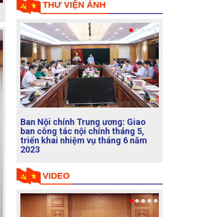
THƯ VIỆN ẢNH
Cuộc họp Thường trực Ban Chỉ đạo
và Thường trực Tổ biên tập xây
dựng Đề án "Tổng kết việc thực
hiện Chỉ thị số 33-CT/TW, ngày
03/01/2014 của Bộ Chính trị về
tăng cường sự lãnh đạo của Đảng
đối với việc kê khai và kiểm soát
việc kê khai tài sản"
VIDEO