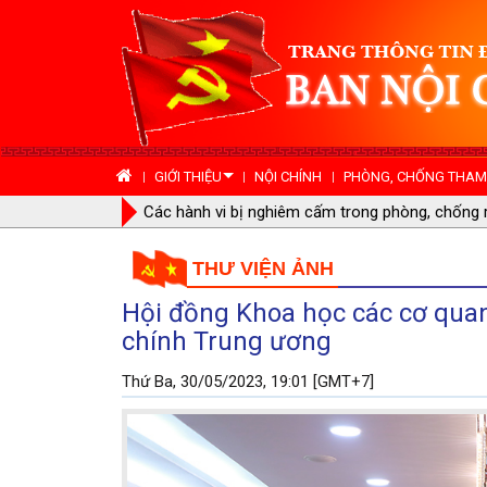
GIỚI THIỆU
NỘI CHÍNH
PHÒNG, CHỐNG THAM 
Lâm Đồng: Tăng cường công tác phòng ngừa, xử 
THƯ VIỆN ẢNH
Hội đồng Khoa học các cơ quan
chính Trung ương
Thứ Ba, 30/05/2023, 19:01 [GMT+7]