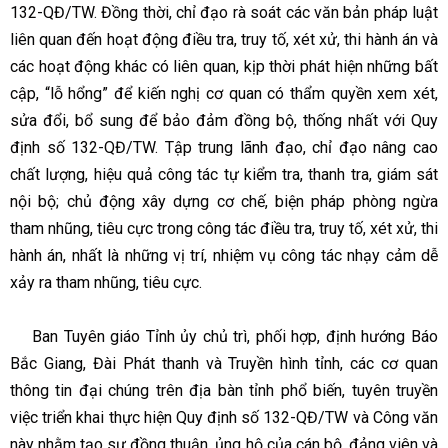
132-QĐ/TW. Đồng thời, chỉ đạo rà soát các văn bản pháp luật
liên quan đến hoạt động điều tra, truy tố, xét xử, thi hành án và
các hoạt động khác có liên quan, kịp thời phát hiện những bất
cập, “lỗ hổng” để kiến nghị cơ quan có thẩm quyền xem xét,
sửa đổi, bổ sung để bảo đảm đồng bộ, thống nhất với Quy
định số 132-QĐ/TW. Tập trung lãnh đạo, chỉ đạo nâng cao
chất lượng, hiệu quả công tác tự kiểm tra, thanh tra, giám sát
nội bộ; chủ động xây dựng cơ chế, biện pháp phòng ngừa
tham nhũng, tiêu cực trong công tác điều tra, truy tố, xét xử, thi
hành án, nhất là những vị trí, nhiệm vụ công tác nhạy cảm dễ
xảy ra tham nhũng, tiêu cực.
Ban Tuyên giáo Tỉnh ủy chủ trì, phối hợp, định hướng Báo
Bắc Giang, Đài Phát thanh và Truyền hình tỉnh, các cơ quan
thông tin đại chúng trên địa bàn tỉnh phổ biến, tuyên truyền
việc triển khai thực hiện Quy định số 132-QĐ/TW và Công văn
này nhằm tạo sự đồng thuận, ủng hộ của cán bộ, đảng viên và