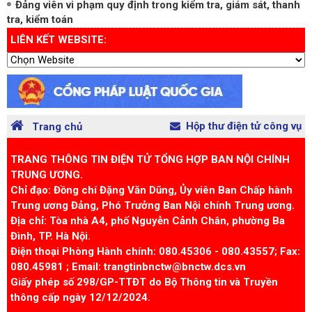
Định giá tài sản trong vụ án hình sự
Đảng viên vi phạm quy định trong kiểm tra, giám sát, thanh
tra, kiểm toán
LIÊN KẾT WEBSITE:
Hộp thư điện tử công vụ
Trang chủ
TRANG THÔNG TIN ĐIỆN TỬ TỔNG HỢP BAN NỘI CHÍNH
TRUNG ƯƠNG.
Chỉ đạo: Đồng chí Đặng Văn Dũng, Ủy viên Ban Chấp hành
Trung ương Đảng, Phó Trưởng Ban Nội chính Trung ương.
Địa chỉ: Tòa nhà A4, phố Nguyễn Cảnh Chân, phường Ba
Đình, TP. Hà Nội.
Điện thoại Phòng Hành chính: 080.45306 - 080.43557; Fax:
080.45981 ; Email: trangtinbnctw@bnctw.dcs.vn
Giấy phép số 298/GP-TTĐT do Bộ Thông tin và Truyền