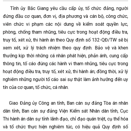
Tỉnh ủy Bắc Giang yêu cầu cấp ủy, tổ chức đảng, người
đứng đầu cơ quan, đơn vị, địa phương và cán bộ, công chức,
viên chức vi phạm các nội dung về kiểm soát quyền lực,
phòng, chống tham nhũng, tiêu cực trong hoạt động điều tra,
truy tố, xét xử, thi hành án theo Quy định số 132-QĐ/TW sẽ bị
xem xét, xử lý trách nhiệm theo quy định. Bảo vệ và khen
thưởng kịp thời những cá nhân phát hiện, phản ánh, cung cấp
thông tin, tố cáo đúng các hành vi tham nhũng, tiêu cực trong
hoạt động điều tra, truy tố, xét xử, thi hành án; đồng thời, xử lý
nghiêm những người tố cáo sai sự thật làm ảnh hưởng đến uy
tín của cơ quan, tổ chức, cá nhân.
Giao Đảng ủy Công an tỉnh, Ban cán sự đảng Tòa án nhân
dân tỉnh, Ban cán sự đảng Viện Kiểm sát Nhân dân tỉnh, Cục
Thi hành án dân sự tỉnh lãnh đạo, chỉ đạo quán triệt, cụ thể hóa
và tổ chức thực hiện nghiêm túc, có hiệu quả Quy định số