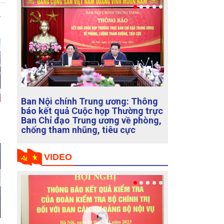
hông
Cuộc họp Thường trực Ban Chỉ đạo
 trực
Trung ương về phòng, chống tham
hòng,
nhũng, tiêu cực
Sáng nay, ngày 22/11, đã diễn ra Cuộc họp
Thường trực Ban Chỉ đạo Trung ương về
VIDEO
phòng, chống tham nhũng, tiêu cực dưới sự
chủ trì của đồng chí Tổng Bí thư Nguyễn
Phú Trọng, Trưởng Ban Chỉ đạo để thảo
luận, cho ý kiến về kết quả chỉ đạo xử lý
một số vụ án, vụ việc thuộc diện ...