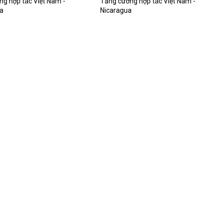
g hợp tác Việt Nam -
Tăng cường hợp tác Việt Nam -
a
Nicaragua
Thông báo dự thảo Báo cáo k
quả kiểm tra công tác cán bộ
với Ban cán sự đảng Bộ Nội vụ
Giới thiệu Tạp chí Nội c
115 tháng 10/2023