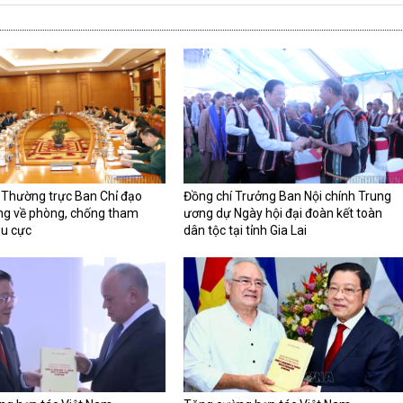
Ban Nội chính Trung ương: T
 Thường trực Ban Chỉ đạo
Đồng chí Trưởng Ban Nội chính Trung
báo kết quả Cuộc họp Thường
ng về phòng, chống tham
ương dự Ngày hội đại đoàn kết toàn
Ban Chỉ đạo Trung ương về p
êu cực
dân tộc tại tỉnh Gia Lai
chống tham nhũng, tiêu cực