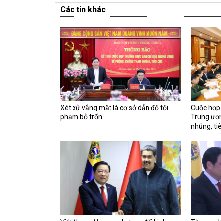
Các tin khác
Xét xử vắng mặt là cơ sở dẫn độ tội
Cuộc họp
phạm bỏ trốn
Trung ươ
nhũng, ti