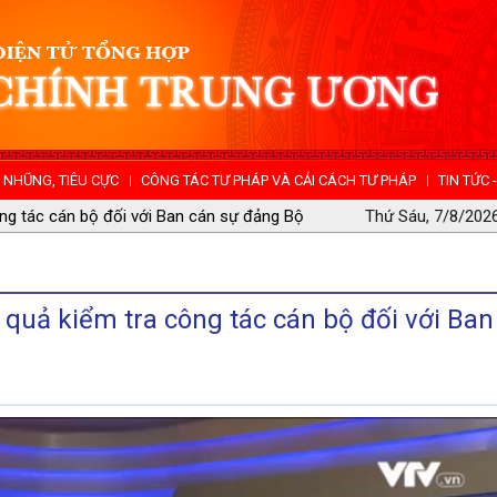
NHŨNG, TIÊU CỰC
CÔNG TÁC TƯ PHÁP VÀ CẢI CÁCH TƯ PHÁP
TIN TỨC 
 nhũng, tiêu cực tỉnh Đồng Nai
Thứ Sáu, 7/8/2026
quả kiểm tra công tác cán bộ đối với Ban