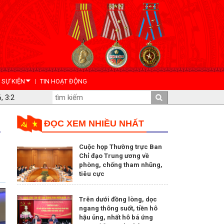
- SỰ KIỆN
TIN HOẠT ĐỘNG
, 3:2
ĐỌC XEM NHIỀU NHẤT
Cuộc họp Thường trực Ban
Chỉ đạo Trung ương về
phòng, chống tham nhũng,
tiêu cực
Trên dưới đồng lòng, dọc
ngang thông suốt, tiền hô
hậu ủng, nhất hô bá ứng