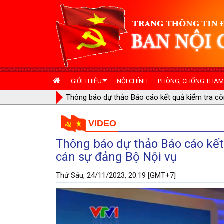
GIỚI THIỆU
NỘI CHÍNH
PHÒNG, CHỐNG THAM 
 Ban cán sự đảng Bộ
Phiên họp thứ 9 Ban Chỉ đạo phòng, chống tham
VIDEO
Thông báo dự thảo Báo cáo kết 
cán sự đảng Bộ Nội vụ
Thứ Sáu, 24/11/2023, 20:19 [GMT+7]