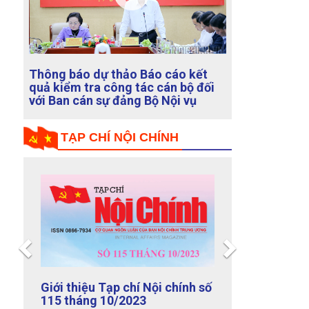
ết
Xét xử vắng mặt là cơ sở dẫn độ tội
 đối
phạm bỏ trốn
TẠP CHÍ NỘI CHÍNH
Previous
Next
hính số
Giới thiệu Tạp chí Nội chính số
114 tháng 9/2023