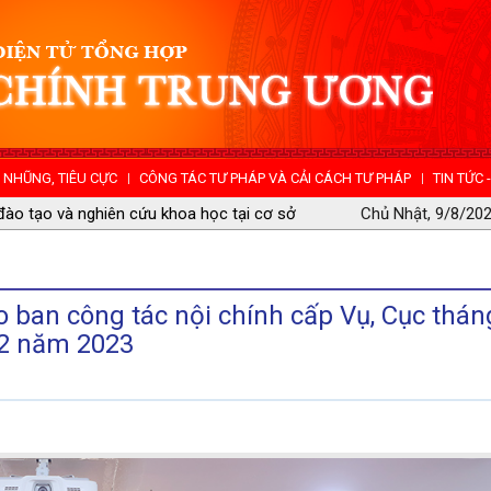
NHŨNG, TIÊU CỰC
CÔNG TÁC TƯ PHÁP VÀ CẢI CÁCH TƯ PHÁP
TIN TỨC 
Nam hội đàm với Ủy ban Chính pháp Trung
Chủ Nhật, 9/8/202
 ban công tác nội chính cấp Vụ, Cục thán
12 năm 2023