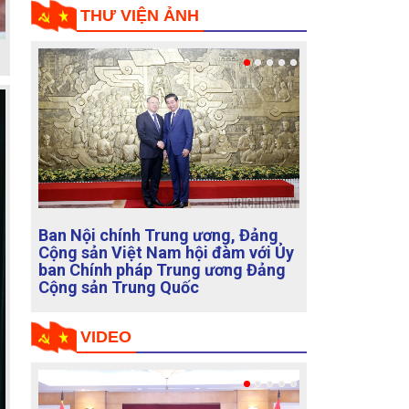
THƯ VIỆN ẢNH
Đoàn Đại biểu Ủy ban Chính pháp
Trung ương Đảng Cộng sản Trung
Quốc hội kiến đồng chí Phan Đình
Trạc, Ủy viên Bộ Chính trị, Bí thư
Trung ương Đảng, Trưởng Ban Nội
chính Trung ương
VIDEO