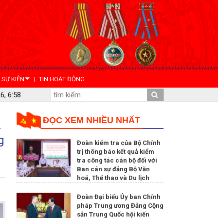
- SỰ KIỆN
TIN HOẠT ĐỘNG
6, 6:58
ĐỌC XEM NHIỀU NHẤT
g
Đoàn kiểm tra của Bộ Chính
trị thông báo kết quả kiểm
tra công tác cán bộ đối với
Ban cán sự đảng Bộ Văn
hoá, Thể thao và Du lịch
Đoàn Đại biểu Ủy ban Chính
pháp Trung ương Đảng Cộng
sản Trung Quốc hội kiến