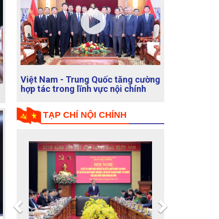
Kiểm tra công tác cán bộ tại Ban
cán sự đảng Bộ Văn hóa, Thể thao
và Du lịch
TẠP CHÍ NỘI CHÍNH