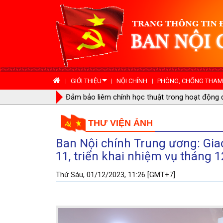
GIỚI THIỆU
NỘI CHÍNH
PHÒNG, CHỐNG THAM 
Ban Nội chính Trung ương Đảng Cộng sản Việt 
ương Đảng Cộng sản Trung Quốc
THƯ VIỆN ẢNH
Ban Nội chính Trung ương: Giao
11, triển khai nhiệm vụ tháng 
Thứ Sáu, 01/12/2023, 11:26 [GMT+7]