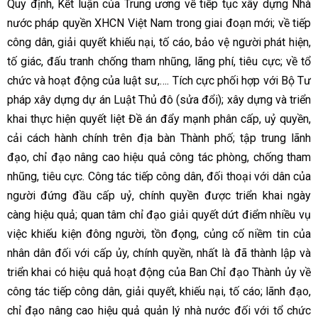
Quy định, Kết luận của Trung ương về tiếp tục xây dựng Nhà
nước pháp quyền XHCN Việt Nam trong giai đoạn mới; về tiếp
công dân, giải quyết khiếu nại, tố cáo, bảo vệ người phát hiện,
tố giác, đấu tranh chống tham nhũng, lãng phí, tiêu cực; về tổ
chức và hoạt động của luật sư,…. Tích cực phối hợp với Bộ Tư
pháp xây dựng dự án Luật Thủ đô (sửa đổi); xây dựng và triển
khai thực hiện quyết liệt Đề án đẩy mạnh phân cấp, uỷ quyền,
cải cách hành chính trên địa bàn Thành phố; tập trung lãnh
đạo, chỉ đạo nâng cao hiệu quả công tác phòng, chống tham
nhũng, tiêu cực. Công tác tiếp công dân, đối thoại với dân của
người đứng đầu cấp uỷ, chính quyền được triển khai ngày
càng hiệu quả; quan tâm chỉ đạo giải quyết dứt điểm nhiều vụ
việc khiếu kiện đông người, tồn đọng, củng cố niềm tin của
nhân dân đối với cấp ủy, chính quyền, nhất là đã thành lập và
triển khai có hiệu quả hoạt động của Ban Chỉ đạo Thành ủy về
công tác tiếp công dân, giải quyết, khiếu nại, tố cáo; lãnh đạo,
chỉ đạo nâng cao hiệu quả quản lý nhà nước đối với tổ chức