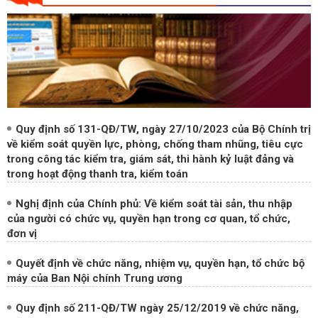
Quy định số 131-QĐ/TW, ngày 27/10/2023 của Bộ Chính trị
về kiểm soát quyền lực, phòng, chống tham nhũng, tiêu cực
trong công tác kiểm tra, giám sát, thi hành kỷ luật đảng và
trong hoạt động thanh tra, kiểm toán
Nghị định của Chính phủ: Về kiểm soát tài sản, thu nhập
của người có chức vụ, quyền hạn trong cơ quan, tổ chức,
đơn vị
Quyết định về chức năng, nhiệm vụ, quyền hạn, tổ chức bộ
máy của Ban Nội chính Trung ương
Quy định số 211-QĐ/TW ngày 25/12/2019 về chức năng,
nhiệm vụ, quyền hạn, chế độ làm việc, quan hệ công tác của
Ban Chỉ đạo Trung ương về phòng, chống tham nhũng