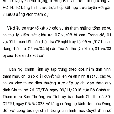
Bí thư Nguyễn Phú Trọng, Trưởng Ban Chỉ đạo Trung ương về
PCTN, TC bằng hình thức trực tiếp kết hợp trực tuyến với gần
31.800 đảng viên tham dự.
Về điều tra truy tố xét xử các vụ án tham nhũng, tổng số vụ
án thụ lý kiểm sát điều tra: 07 vụ/08 bị can. Trong đó, 01
vụ/01 bị can kết thúc điều tra đề nghị truy tố; 06 vụ /07 bị can
đang điều tra; 02 vụ/04 bị cáo Toà án thụ lý xét xử; 01 vụ/03
bị cáo Tòa án đã xét xử.
Ban Nội chính Tỉnh ủy tập trung theo dõi, nắm tình hình,
tham mưu chỉ đạo giải quyết nổi lên về an ninh trật tự, các vụ
án, vụ việc thuộc diện thường trực cấp ủy chỉ đạo theo quy
định Chỉ thị số 26-CT/TW, ngày 09/11/2018 của Bộ Chính trị.
Tham mưu Ban Thường vụ Tỉnh ủy ban hành Chỉ thị số 30-
CT/TU, ngày 05/5/2023 về tăng cường sự lãnh đạo của Đảng
đối với công tác nội chính trong tình hình mới; Quyết định số