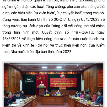
vệ chính trị nội bộ, quản lý cán bộ, đảng viên; tập trung phòng
ngừa, ngăn chặn các hoạt động chống, phá của các thế lực thù
địch, các biểu hiện “tự diễn biến”, “tự chuyển hoá” trong cán bộ,
đảng viên. Ban hành Chỉ thị số 30-CT/TU, ngày 05/5/2023 về
tăng cường sự lãnh đạo của Đảng đối với công tác nội chính
trong tình hình mới; Quyết định số 1187-QĐ/TU, ngày
16/5/2023 về thực hiện công tác rà soát các cuộc thanh tra,
kiểm tra về kinh tế - xã hội và thực hiện kiến nghị của Kiểm
toán Nhà nước trên địa bàn tỉnh năm 2022.