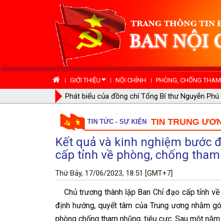
GIỚI THIỆU
NỘI CHÍNH
PHÒNG, CHỐNG THAM 
Tạo chuyển biến ngày càng rõ nét hơn trong cô
ở địa phương, cơ sở
TIN TRUNG ƯƠ
TIN TỨC - SỰ KIỆN
Kết quả và kinh nghiệm bước 
cấp tỉnh về phòng, chống tham
Thứ Bảy, 17/06/2023, 18:51 [GMT+7]
Chủ trương thành lập Ban Chỉ đạo cấp tỉnh về p
định hướng, quyết tâm của Trung ương nhằm góp 
phòng chống tham nhũng, tiêu cực. Sau một năm 