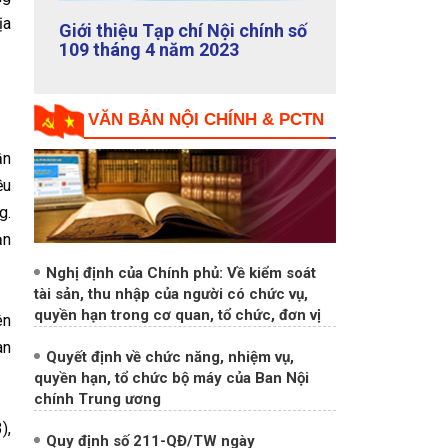
ịa
Giới thiệu Tạp chí Nội chính số
108 tháng 3 năm 2023
VĂN BẢN NỘI CHÍNH & PCTN
ần
ều
g.
ạn
Nghị định của Chính phủ: Về kiểm soát
tài sản, thu nhập của người có chức vụ,
ên
quyền hạn trong cơ quan, tổ chức, đơn vị
an
Quyết định về chức năng, nhiệm vụ,
quyền hạn, tổ chức bộ máy của Ban Nội
chính Trung ương
),