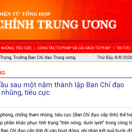
NHŨNG, TIÊU CỰC
CÔNG TÁC TƯ PHÁP VÀ CẢI CÁCH TƯ PHÁP
TIN TỨC 
ng tác phòng, chống tham nhũng, tiêu cực
Thứ Bảy, 8/8/2026
NG
đầu sau một năm thành lập Ban Chỉ đạo
 nhũng, tiêu cực
hòng, chống tham nhũng, tiêu cực (Ban Chỉ đạo cấp tỉnh) thể hi
phần khắc phục tình trạng "trên nóng, dưới lạnh" trong công t
Ban Chỉ đạo cấp tỉnh đi vào hoạt động, ghi nhận kết quả bước đ