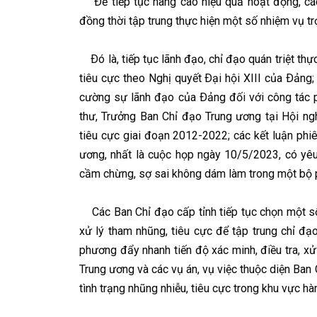
Ðể tiếp tục nâng cao hiệu quả hoạt động, các
đồng thời tập trung thực hiện một số nhiệm vụ tr
Ðó là, tiếp tục lãnh đạo, chỉ đạo quán triệt th
tiêu cực theo Nghị quyết Ðại hội XIII của Ðảng;
cường sự lãnh đạo của Ðảng đối với công tác p
thư, Trưởng Ban Chỉ đạo Trung ương tại Hội ng
tiêu cực giai đoạn 2012-2022; các kết luận phi
ương, nhất là cuộc họp ngày 10/5/2023, có yêu 
cầm chừng, sợ sai không dám làm trong một bộ ph
Các Ban Chỉ đạo cấp tỉnh tiếp tục chọn một số 
xử lý tham nhũng, tiêu cực để tập trung chỉ đạo
phương đẩy nhanh tiến độ xác minh, điều tra, xử
Trung ương và các vụ án, vụ việc thuộc diện Ban C
tình trạng nhũng nhiễu, tiêu cực trong khu vực hà