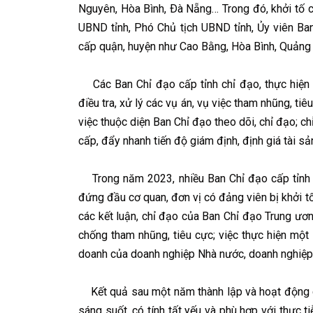
Nguyên, Hòa Bình, Ðà Nẵng… Trong đó, khởi tố c
UBND tỉnh, Phó Chủ tịch UBND tỉnh, Ủy viên B
cấp quận, huyện như Cao Bằng, Hòa Bình, Quảng 
Các Ban Chỉ đạo cấp tỉnh chỉ đạo, thực hiện 
điều tra, xử lý các vụ án, vụ việc tham nhũng, ti
việc thuộc diện Ban Chỉ đạo theo dõi, chỉ đạo; ch
cấp, đẩy nhanh tiến độ giám định, định giá tài sả
Trong năm 2023, nhiều Ban Chỉ đạo cấp tỉnh ch
đứng đầu cơ quan, đơn vị có đảng viên bị khởi tố,
các kết luận, chỉ đạo của Ban Chỉ đạo Trung ươ
chống tham nhũng, tiêu cực; việc thực hiện một
doanh của doanh nghiệp Nhà nước, doanh nghiệp
Kết quả sau một năm thành lập và hoạt động c
sáng suốt, có tính tất yếu và phù hợp với thực ti