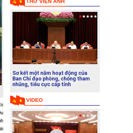
THƯ VIỆN ẢNH
Sơ kết 03 năm thực hiện Quy định
số 1188-QĐ/BNCTW, ngày
15/01/2020 về nhiệm vụ, quyền
hạn, trách nhiệm, lề lối làm việc và
mối quan hệ công tác đối với cán
bộ theo dõi địa bàn của Ban Nội
bị
chính Trung ương
ều
nh
VIDEO
ái