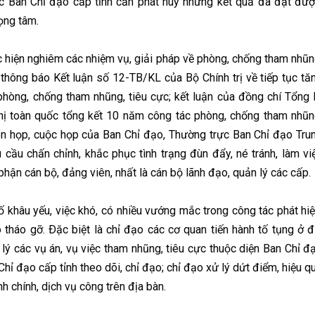
 Ban Chỉ đạo cấp tỉnh cần phát huy những kết quả đã đạt đượ
ọng tâm.
ực hiện nghiêm các nhiệm vụ, giải pháp về phòng, chống tham nhũn
 thông báo Kết luận số 12-TB/KL của Bộ Chính trị về tiếp tục tă
hòng, chống tham nhũng, tiêu cực; kết luận của đồng chí Tổng 
hị toàn quốc tổng kết 10 năm công tác phòng, chống tham nhũn
ên họp, cuộc họp của Ban Chỉ đạo, Thường trực Ban Chỉ đạo Tru
cầu chấn chỉnh, khắc phục tình trạng đùn đẩy, né tránh, làm vi
ận cán bộ, đảng viên, nhất là cán bộ lãnh đạo, quản lý các cấp.
khâu yếu, việc khó, có nhiều vướng mắc trong công tác phát hiệ
 tháo gỡ. Ðặc biệt là chỉ đạo các cơ quan tiến hành tố tụng ở đ
 lý các vụ án, vụ việc tham nhũng, tiêu cực thuộc diện Ban Chỉ đ
hỉ đạo cấp tỉnh theo dõi, chỉ đạo; chỉ đạo xử lý dứt điểm, hiệu q
nh chính, dịch vụ công trên địa bàn.