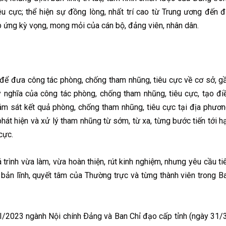
u cực; thể hiện sự đồng lòng, nhất trí cao từ Trung ương đến đ
p ứng kỳ vọng, mong mỏi của cán bộ, đảng viên, nhân dân.
để đưa công tác phòng, chống tham nhũng, tiêu cực về cơ sở, g
 nghĩa của công tác phòng, chống tham nhũng, tiêu cực, tạo đi
iám sát kết quả phòng, chống tham nhũng, tiêu cực tại địa phươn
hát hiện và xử lý tham nhũng từ sớm, từ xa, từng bước tiến tới h
cực.
ình vừa làm, vừa hoàn thiện, rút kinh nghiệm, nhưng yêu cầu ti
 bản lĩnh, quyết tâm của Thường trực và từng thành viên trong B
I/2023 ngành Nội chính Ðảng và Ban Chỉ đạo cấp tỉnh (ngày 31/3