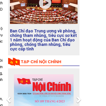
ch
ND
độ
vụ
ác
Chống suy thoái, tham nhũng, tiêu
cực số 22
ời
TẠP CHÍ NỘI CHÍNH
ện
g,
nh
n,
Previous
Next
ng