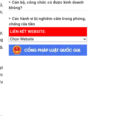
ử,
Cán bộ, công chức có được kinh doanh
c,
không?
Các hành vi bị nghiêm cấm trong phòng,
chống rửa tiền
y;
LIÊN KẾT WEBSITE:
ng
g,
ạt
ực
vụ