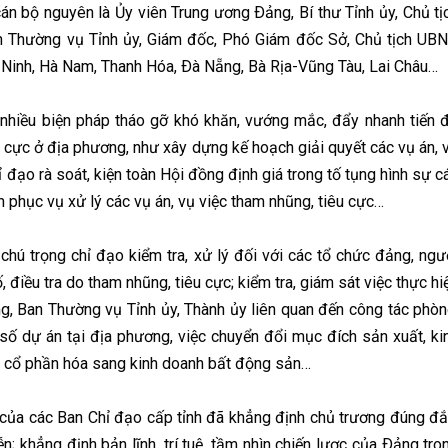
án bộ nguyên là Ủy viên Trung ương Ðảng, Bí thư Tỉnh ủy, Chủ tị
an Thường vụ Tỉnh ủy, Giám đốc, Phó Giám đốc Sở, Chủ tịch UB
Ninh, Hà Nam, Thanh Hóa, Ðà Nẵng, Bà Rịa-Vũng Tàu, Lai Châu…
nhiều biện pháp tháo gỡ khó khăn, vướng mắc, đẩy nhanh tiến 
êu cực ở địa phương, như xây dựng kế hoạch giải quyết các vụ án, 
ỉ đạo rà soát, kiện toàn Hội đồng định giá trong tố tụng hình sự c
n phục vụ xử lý các vụ án, vụ việc tham nhũng, tiêu cực…
ú trọng chỉ đạo kiểm tra, xử lý đối với các tổ chức đảng, ngư
 điều tra do tham nhũng, tiêu cực; kiểm tra, giám sát việc thực hi
ng, Ban Thường vụ Tỉnh ủy, Thành ủy liên quan đến công tác phòn
 số dự án tại địa phương, việc chuyển đổi mục đích sản xuất, ki
 cổ phần hóa sang kinh doanh bất động sản…
ủa các Ban Chỉ đạo cấp tỉnh đã khẳng định chủ trương đúng đắ
ễn; khẳng định bản lĩnh, trí tuệ, tầm nhìn chiến lược của Ðảng tro