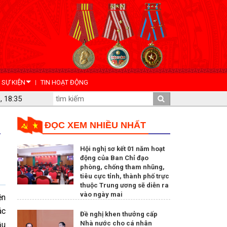
- SỰ KIỆN
TIN HOẠT ĐỘNG
, 18:35
ĐỌC XEM NHIỀU NHẤT
Hội nghị sơ kết 01 năm hoạt
động của Ban Chỉ đạo
phòng, chống tham nhũng,
tiêu cực tỉnh, thành phố trực
thuộc Trung ương sẽ diễn ra
vào ngày mai
ện
ác
Đề nghị khen thưởng cấp
Nhà nước cho cá nhân
ầu