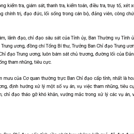
kiểm tra, giám sát, thanh tra, kiểm toán, điều tra, truy tố, xét x
g chính trị, đạo đức, lối sống trong cán bộ, đảng viên, công chứ
, lãnh đạo, chỉ đạo sâu sát của Tỉnh ủy, Ban Thường vụ Tỉnh ủ
o Trung ương, đồng chí Tổng Bí thư, Trưởng Ban Chỉ đạo Trung ươ
hỉ đạo Trung ương; luôn bám sát chủ trương, đường lối của Ðản
ống tham nhũng, tiêu cực.
mưu của Cơ quan thường trực Ban Chỉ đạo cấp tỉnh, nhất là ho
ng, định hướng xử lý một số vụ án, vụ việc tham nhũng, tiêu c
m; chỉ đạo tháo gỡ khó khăn, vướng mắc trong xử lý các vụ án, 