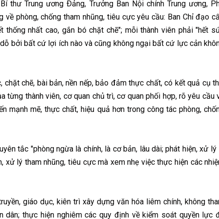
, Bí thư Trung ương Ðảng, Trưởng Ban Nội chính Trung ương, P
 về phòng, chống tham nhũng, tiêu cực yêu cầu: Ban Chỉ đạo c
ết thống nhất cao, gắn bó chặt chẽ"; mỗi thành viên phải "hết s
dỗ bởi bất cứ lợi ích nào và cũng không ngại bất cứ lực cản khô
hặt chẽ, bài bản, nền nếp, bảo đảm thực chất, có kết quả cụ th
của từng thành viên, cơ quan chủ trì, cơ quan phối hợp, rõ yêu cầu 
ến mạnh mẽ, thực chất, hiệu quả hơn trong công tác phòng, chố
 tắc "phòng ngừa là chính, là cơ bản, lâu dài; phát hiện, xử lý 
ện, xử lý tham nhũng, tiêu cực mà xem nhẹ việc thực hiện các nhi
yền, giáo dục, kiên trì xây dựng văn hóa liêm chính, không th
ân dân; thực hiện nghiêm các quy định về kiểm soát quyền lực 