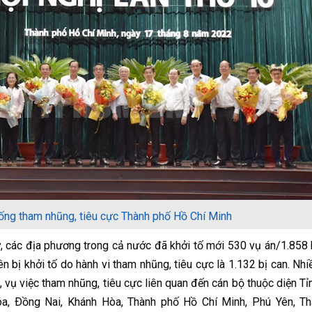
ống tham nhũng, tiêu cực Thành phố Hồ Chí Minh
 các địa phương trong cả nước đã khởi tố mới 530 vụ án/1.858 
 bị khởi tố do hành vi tham nhũng, tiêu cực là 1.132 bị can. Nhi
 vụ việc tham nhũng, tiêu cực liên quan đến cán bộ thuộc diện Tỉ
óa, Ðồng Nai, Khánh Hòa, Thành phố Hồ Chí Minh, Phú Yên, Th