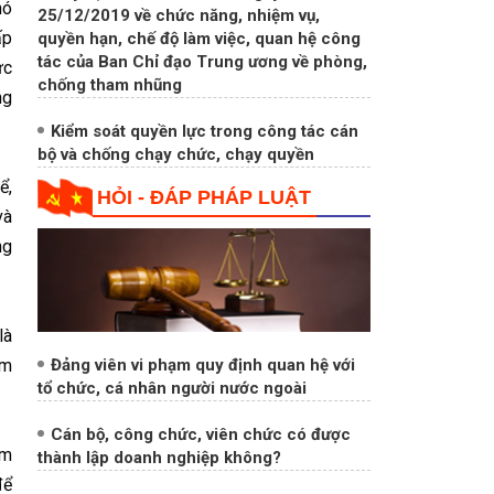
hó
Quy định số 211-QĐ/TW ngày
25/12/2019 về chức năng, nhiệm vụ,
ấp
quyền hạn, chế độ làm việc, quan hệ công
ức
tác của Ban Chỉ đạo Trung ương về phòng,
ng
chống tham nhũng
Kiểm soát quyền lực trong công tác cán
bộ và chống chạy chức, chạy quyền
ể,
HỎI - ĐÁP PHÁP LUẬT
và
ng
là
ệm
Đảng viên vi phạm quy định quan hệ với
tổ chức, cá nhân người nước ngoài
Cán bộ, công chức, viên chức có được
am
thành lập doanh nghiệp không?
để