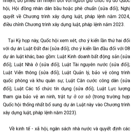
nhiệm, bỏ phiếu tín nhiệm đối với người giữ chức vụ do Quốc
hội, Hội đồng nhân dân bầu hoặc phê chuẩn (sửa đổi); Nghị
quyết về Chương trình xây dựng luật, pháp lệnh năm 2024,
điều chỉnh Chương trình xây dựng luật, pháp lệnh năm 2023.
Tại Kỳ họp này, Quốc hội xem xét, cho ý kiến lần thứ hai đối
với dự án Luật Đất đai (sửa đổi); cho ý kiến lần đầu đối với 08
dự án luật khác, bao gồm: Luật Kinh doanh bất động sản (sửa
đổi); Luật Nhà ở (sửa đổi); Luật Tài nguyên nước (sửa đổi);
Luật Viễn thông (sửa đổi); Luật Quản lý, bảo vệ công trình
quốc phòng và khu quân sự; Luật Căn cước công dân (sửa
đổi); Luật Các tổ chức tín dụng (sửa đổi); Luật Lực lượng
tham gia bảo vệ an ninh, trật tự ở cơ sở (trong trường hợp
Quốc hội thống nhất bổ sung dự án Luật này vào Chương trình
xây dựng luật, pháp lệnh năm 2023).
Về kinh tế - xã hội, ngân sách nhà nước và quyết định các