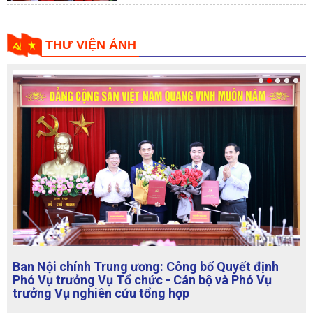
THƯ VIỆN ẢNH
Ban Nội chính Trung ương: Công bố Quyết định
Phó Vụ trưởng Vụ Tổ chức - Cán bộ và Phó Vụ
trưởng Vụ nghiên cứu tổng hợp