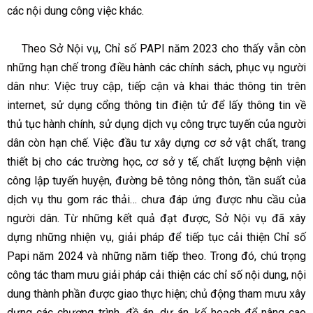
các nội dung công việc khác.
Theo Sở Nội vụ, Chỉ số PAPI năm 2023 cho thấy vẫn còn
những hạn chế trong điều hành các chính sách, phục vụ người
dân như: Việc truy cập, tiếp cận và khai thác thông tin trên
internet, sử dụng cổng thông tin điện tử để lấy thông tin về
thủ tục hành chính, sử dụng dịch vụ công trực tuyến của người
dân còn hạn chế. Việc đầu tư xây dựng cơ sở vật chất, trang
thiết bị cho các trường học, cơ sở y tế, chất lượng bệnh viện
công lập tuyến huyện, đường bê tông nông thôn, tần suất của
dịch vụ thu gom rác thải… chưa đáp ứng được nhu cầu của
người dân. Từ những kết quả đạt được, Sở Nội vụ đã xây
dựng những nhiện vụ, giải pháp để tiếp tục cải thiện Chỉ số
Papi năm 2024 và những năm tiếp theo. Trong đó, chú trọng
công tác tham mưu giải pháp cải thiện các chỉ số nội dung, nội
dung thành phần được giao thực hiện; chủ động tham mưu xây
dựng các chương trình, đề án, dự án, kế hoạch để nâng cao