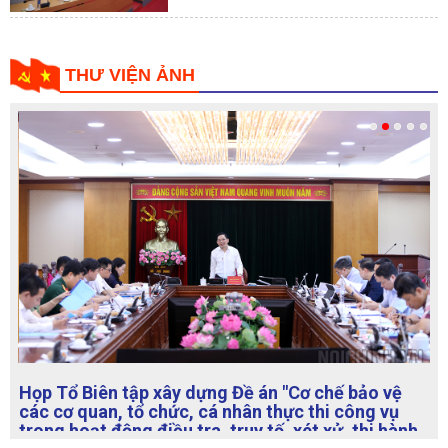
THƯ VIỆN ẢNH
Họp Tổ Biên tập xây dựng Đề án "Cơ chế bảo vệ
các cơ quan, tổ chức, cá nhân thực thi công vụ
trong hoạt động điều tra, truy tố, xét xử, thi hành