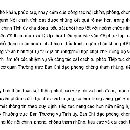
ó khăn, phức tạp, nhạy cảm của công tác nội chính, phòng, chố
gành Nội chính tỉnh đạt được những kết quả rõ nét hơn, trong th
i chính Tỉnh ủy chủ động, sâu sát phối hợp tốt với ngành chức nă
biên để tham mưu xử lý kịp thời, hiệu quả các vấn đề phức tạp, n
; chủ động ngăn ngừa, phát hiện, đấu tranh, ngăn chặn không để 
g về an ninh trật tự tại địa phương;phối hợp chặt chẽ, đồng bộ v
nh làm tốt các nhiệm vụ về công tác cải cách tư pháp. Tiếp tục c
 là cơ quan Thường trực Ban Chỉ đạo phòng, chống tham nhũng, ti
 tinh thần đoàn kết, thống nhất cao về ý chí và hành động; mỗi c
 luyện phẩm chất đạo đức cách mạng, có tâm trong sáng, giữ vữ
mật thông tin theo quy định; tiếp tục nâng cao hơn nữa năng lự
 Thường trực, Ban Thường vụ Tỉnh ủy, Ban Chỉ đạo phòng, chố
ng tác nội chính, phòng, chống tham nhũng, tiêu cực và cải cách 