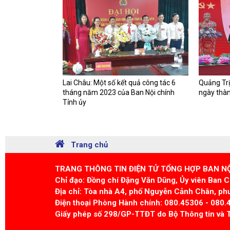
Lai Châu: Một số kết quả công tác 6
Quảng Tr
tháng năm 2023 của Ban Nội chính
ngày thàn
Tỉnh ủy
Trang chủ
TRANG THÔNG TIN ĐIỆN TỬ TỔNG HỢP BAN N
Chỉ đạo: Đồng chí Đặng Văn Dũng, Ủy viên Ban 
Địa chỉ: Tòa nhà A4, phố Nguyễn Cảnh Chân, phư
Điện thoại Phòng Hành chính: 080.45306 - 080.
Giấy phép số 298/GP-TTĐT do Bộ Thông tin và 