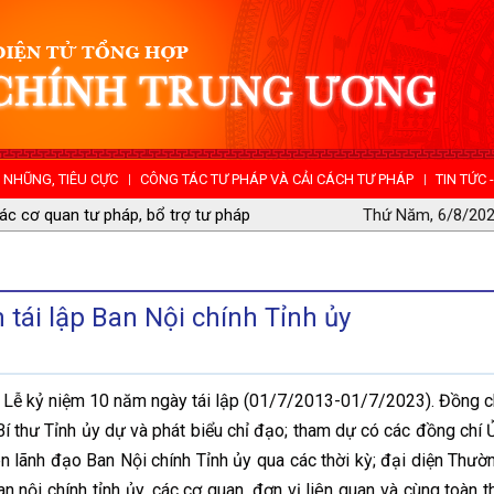
NHŨNG, TIÊU CỰC
CÔNG TÁC TƯ PHÁP VÀ CẢI CÁCH TƯ PHÁP
TIN TỨC 
niệm 10 năm thành lập
Thứ Năm, 6/8/202
tái lập Ban Nội chính Tỉnh ủy
Lễ kỷ niệm 10 năm ngày tái lập (01/7/2013-01/7/2023). Đồng c
thư Tỉnh ủy dự và phát biểu chỉ đạo; tham dự có các đồng chí 
n lãnh đạo Ban Nội chính Tỉnh ủy qua các thời kỳ; đại diện Thườ
an nội chính tỉnh ủy, các cơ quan, đơn vị liên quan và cùng toàn t