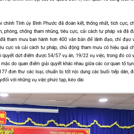
chính Tỉnh ủy Bình Phước đã đoàn kết, thống nhất, tích cực, c
, phòng, chống tham nhũng, tiêu cực, cải cách tư pháp và đã đ
ể, đã tham mưu ban hành hơn 400 văn bản để lãnh đạo, chỉ đạo 
iêu cực và cải cách tư pháp; chủ động tham mưu có hiệu quả c
i quyết dứt điểm được 54/57 vụ án, 19/22 vụ việc, trong đó có 
g mắc do quan điểm giải quyết khác nhau giữa các cơ quan tố tụn
.177 đơn thư các loại; chuẩn bị tốt nội dung các buổi tiếp dân, đ
ủyđối với những vụ việc phức tạp, kéo dài.