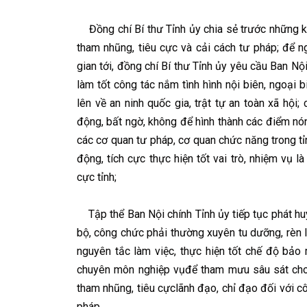
Đồng chí Bí thư Tỉnh ủy chia sẻ trước những kh
tham nhũng, tiêu cực và cải cách tư pháp; để n
gian tới, đồng chí Bí thư Tỉnh ủy yêu cầu Ban Nộ
làm tốt công tác nắm tình hình nội biên, ngoại 
lên về an ninh quốc gia, trật tự an toàn xã hội
động, bất ngờ, không để hình thành các điểm nón
các cơ quan tư pháp, cơ quan chức năng trong tỉ
động, tích cực thực hiện tốt vai trò, nhiệm vụ
cực tỉnh;
Tập thể Ban Nội chính Tỉnh ủy tiếp tục phát huy
bộ, công chức phải thường xuyên tu dưỡng, rèn
nguyên tắc làm việc, thực hiện tốt chế độ bảo 
chuyên môn nghiệp vụđể tham mưu sâu sát cho
tham nhũng, tiêu cựclãnh đạo, chỉ đạo đối với cô
pháp.