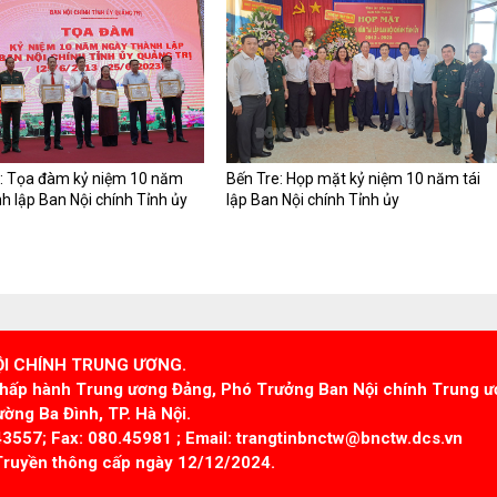
ị: Tọa đàm kỷ niệm 10 năm
Bến Tre: Họp mặt kỷ niệm 10 năm tái
h lập Ban Nội chính Tỉnh ủy
lập Ban Nội chính Tỉnh ủy
ỘI CHÍNH TRUNG ƯƠNG.
Chấp hành Trung ương Đảng, Phó Trưởng Ban Nội chính Trung ư
ờng Ba Đình, TP. Hà Nội.
43557; Fax: 080.45981 ; Email: trangtinbnctw@bnctw.dcs.vn
Truyền thông cấp ngày 12/12/2024.