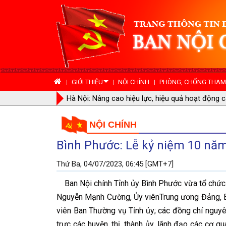
GIỚI THIỆU
NỘI CHÍNH
PHÒNG, CHỐNG THAM 
Ban Nội chính Tỉnh ủy Quảng Nam: Gặp mặt kỷ 
NỘI CHÍNH
Bình Phước: Lễ kỷ niệm 10 năm 
Thứ Ba, 04/07/2023, 06:45 [GMT+7]
Ban Nội chính Tỉnh ủy Bình Phước vừa tổ chức 
Nguyễn Mạnh Cường, Ủy viênTrung ương Đảng, Bí 
viên Ban Thường vụ Tỉnh ủy; các đồng chí nguyê
trực các huyện, thị, thành ủy, lãnh đạo các cơ qu