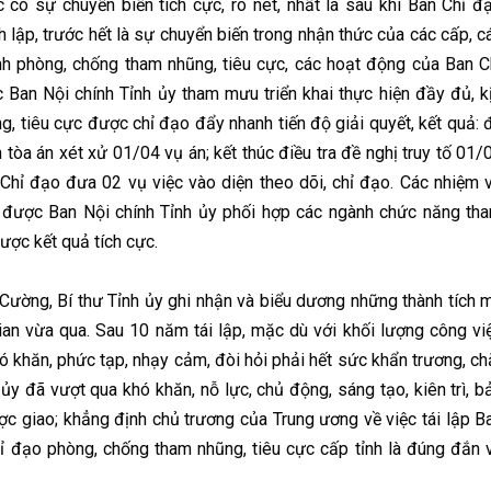
ó sự chuyển biến tích cực, rõ nét, nhất là sau khi Ban Chỉ đ
 lập, trước hết là sự chuyển biến trong nhận thức của các cấp, c
anh phòng, chống tham nhũng, tiêu cực, các hoạt động của Ban C
 Ban Nội chính Tỉnh ủy tham mưu triển khai thực hiện đầy đủ, k
ng, tiêu cực được chỉ đạo đẩy nhanh tiến độ giải quyết, kết quả: 
tòa án xét xử 01/04 vụ án; kết thúc điều tra đề nghị truy tố 01/
 Chỉ đạo đưa 02 vụ việc vào diện theo dõi, chỉ đạo. Các nhiệm 
nh được Ban Nội chính Tỉnh ủy phối hợp các ngành chức năng th
ược kết quả tích cực.
ường, Bí thư Tỉnh ủy ghi nhận và biểu dương những thành tích 
ian vừa qua. Sau 10 năm tái lập, mặc dù với khối lượng công vi
hó khăn, phức tạp, nhạy cảm, đòi hỏi phải hết sức khẩn trương, ch
ủy đã vượt qua khó khăn, nỗ lực, chủ động, sáng tạo, kiên trì, b
ược giao; khẳng định chủ trương của Trung ương về việc tái lập B
Chỉ đạo phòng, chống tham nhũng, tiêu cực cấp tỉnh là đúng đắn 