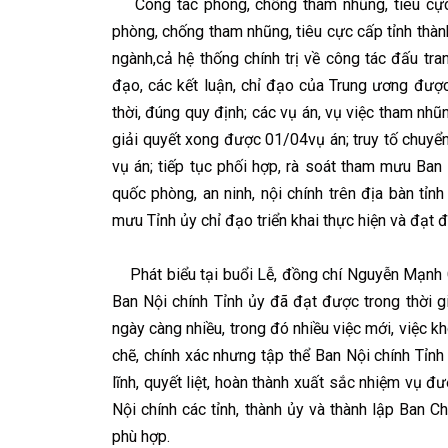
Công tác phòng, chống tham nhũng, tiêu cực c
phòng, chống tham nhũng, tiêu cực cấp tỉnh thành
ngành,cả hệ thống chính trị về công tác đấu tr
đạo, các kết luận, chỉ đạo của Trung ương được
thời, đúng quy định; các vụ án, vụ việc tham nhũ
giải quyết xong được 01/04vụ án; truy tố chuyển 
vụ án; tiếp tục phối hợp, rà soát tham mưu Ban
quốc phòng, an ninh, nội chính trên địa bàn tỉ
mưu Tỉnh ủy chỉ đạo triển khai thực hiện và đạt đ
Phát biểu tại buổi Lễ, đồng chí Nguyễn Mạnh C
Ban Nội chính Tỉnh ủy đã đạt được trong thời g
ngày càng nhiều, trong đó nhiều việc mới, việc k
chẽ, chính xác nhưng tập thể Ban Nội chính Tỉnh 
lĩnh, quyết liệt, hoàn thành xuất sắc nhiệm vụ đ
Nội chính các tỉnh, thành ủy và thành lập Ban 
phù hợp.