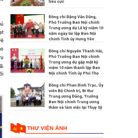
tiêu cực
Đồng chí Đặng Văn Dũng,
Phó Trưởng Ban Nội chính
hủ
Trung ương dự Lễ kỷ niệm 10
ạt
năm ngày tái lập Ban Nội
chính Tỉnh ủy Hưng Yên
về
ho
Đồng chí Nguyễn Thanh Hải,
vụ
Phó Trưởng Ban Nội chính
Trung ương dự gặp mặt kỷ
g,
niệm 10 năm thành lập Ban
ối
Nội chính Tỉnh ủy Phú Thọ
Đồng chí Phan Đình Trạc, Ủy
viên Bộ Chính trị, Bí thư
Trung ương Đảng, Trưởng
Ban Nội chính Trung ương
thăm và làm việc tại Thụy Sỹ
THƯ VIỆN ẢNH