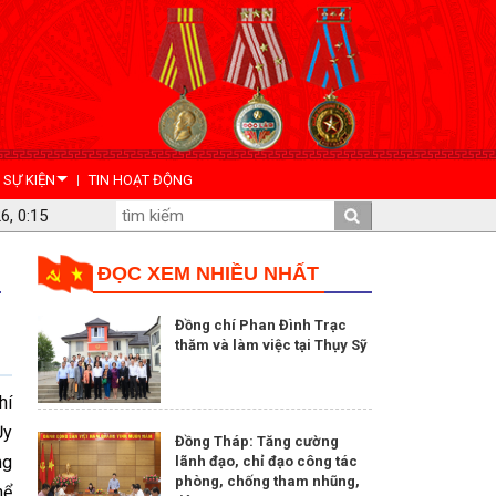
- SỰ KIỆN
TIN HOẠT ĐỘNG
6, 0:15
ĐỌC XEM NHIỀU NHẤT
Đồng chí Phan Đình Trạc
thăm và làm việc tại Thụy Sỹ
hí
Ủy
Đồng Tháp: Tăng cường
ng
lãnh đạo, chỉ đạo công tác
phòng, chống tham nhũng,
hể