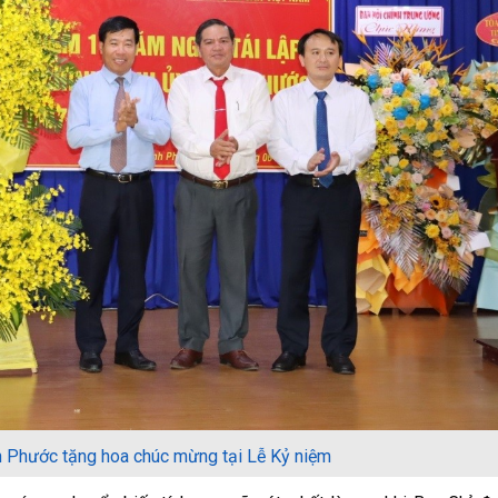
h Phước tặng hoa chúc mừng tại Lễ Kỷ niệm