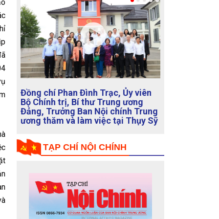
ạo
ác
hỉ
ịp
đã
Ban Chỉ đạo Trung ương về phòng,
04
chống tham nhũng, tiêu cực sơ kết
vụ
1 năm hoạt động của Ban Chỉ đạo
phòng, chống tham nhũng, tiêu
am
cực cấp tỉnh
TẠP CHÍ NỘI CHÍNH
mà
ệc
ặt
ản
an
và
Previous
Next