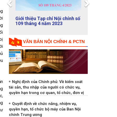
Giới thiệu Tạp chí Nội chính số
ng
108 tháng 3 năm 2023
ời
ng
VĂN BẢN NỘI CHÍNH & PCTN
ổi
bị
ới
hủ
êu
Nghị định của Chính phủ: Về kiểm soát
tài sản, thu nhập của người có chức vụ,
án
quyền hạn trong cơ quan, tổ chức, đơn vị
ng
Quyết định về chức năng, nhiệm vụ,
c,
quyền hạn, tổ chức bộ máy của Ban Nội
ng
chính Trung ương
tư
Quy định số 211-QĐ/TW ngày