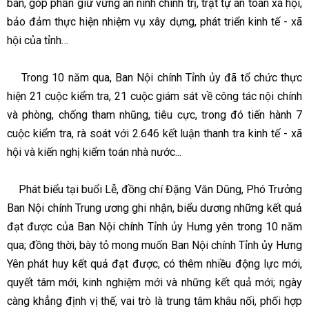
bàn, góp phần giữ vững an ninh chính trị, trật tự an toàn xã hội,
bảo đảm thực hiện nhiệm vụ xây dựng, phát triển kinh tế - xã
hội của tỉnh…
Trong 10 năm qua, Ban Nội chính Tỉnh ủy đã tổ chức thực
hiện 21 cuộc kiểm tra, 21 cuộc giám sát về công tác nội chính
và phòng, chống tham nhũng, tiêu cực, trong đó tiến hành 7
cuộc kiểm tra, rà soát với 2.646 kết luận thanh tra kinh tế - xã
hội và kiến nghị kiểm toán nhà nước...
Phát biểu tại buổi Lễ, đồng chí Đặng Văn Dũng, Phó Trưởng
Ban Nội chính Trung ương ghi nhận, biểu dương những kết quả
đạt được của Ban Nội chính Tỉnh ủy Hưng yên trong 10 năm
qua; đồng thời, bày tỏ mong muốn Ban Nội chính Tỉnh ủy Hưng
Yên phát huy kết quả đạt được, có thêm nhiều động lực mới,
quyết tâm mới, kinh nghiệm mới và những kết quả mới; ngày
càng khẳng định vị thế, vai trò là trung tâm khâu nối, phối hợp