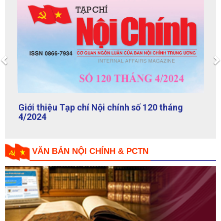
Previous
Giới thiệu Tạp chí Nội chính số 120 tháng
4/2024
VĂN BẢN NỘI CHÍNH & PCTN
Quy định số 131-QĐ/TW, ngày 27/10/2023 của Bộ Chính trị
về kiểm soát quyền lực, phòng, chống tham nhũng, tiêu cực
trong công tác kiểm tra, giám sát, thi hành kỷ luật đảng và
trong hoạt động thanh tra, kiểm toán