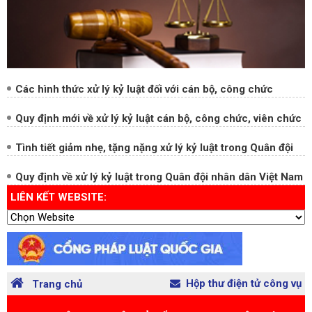
Các hình thức xử lý kỷ luật đối với cán bộ, công chức
Quy định mới về xử lý kỷ luật cán bộ, công chức, viên chức
Tình tiết giảm nhẹ, tặng nặng xử lý kỷ luật trong Quân đội
Quy định về xử lý kỷ luật trong Quân đội nhân dân Việt Nam
LIÊN KẾT WEBSITE:
Hộp thư điện tử công vụ
Trang chủ
TRANG THÔNG TIN ĐIỆN TỬ TỔNG HỢP BAN NỘI CHÍNH
TRUNG ƯƠNG.
Chỉ đạo: Đồng chí Đặng Văn Dũng, Ủy viên Ban Chấp hành
Trung ương Đảng, Phó Trưởng Ban Nội chính Trung ương.
Địa chỉ: Tòa nhà A4, phố Nguyễn Cảnh Chân, phường Ba
Đình, TP. Hà Nội.