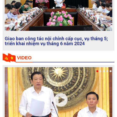
Hội thảo "Hợp tác quốc tế trong thu hồi tài sản
tham nhũng theo công ước Liên hợp quốc về
chống tham nhũng và kinh nghiệm đối với Việt
Nam"
VIDEO