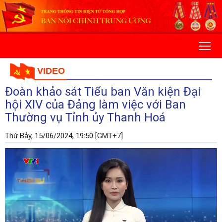
VIDEO
Đoàn khảo sát Tiểu ban Văn kiện Đại
hội XIV của Đảng làm việc với Ban
Thường vụ Tỉnh ủy Thanh Hoá
Thứ Bảy, 15/06/2024, 19:50 [GMT+7]