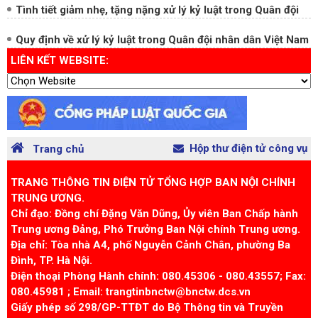
Quy định mới về xử lý kỷ luật cán bộ, công chức, viên chức
Tình tiết giảm nhẹ, tặng nặng xử lý kỷ luật trong Quân đội
Quy định về xử lý kỷ luật trong Quân đội nhân dân Việt Nam
LIÊN KẾT WEBSITE:
Hộp thư điện tử công vụ
Trang chủ
TRANG THÔNG TIN ĐIỆN TỬ TỔNG HỢP BAN NỘI CHÍNH
TRUNG ƯƠNG.
Chỉ đạo: Đồng chí Đặng Văn Dũng, Ủy viên Ban Chấp hành
Trung ương Đảng, Phó Trưởng Ban Nội chính Trung ương.
Địa chỉ: Tòa nhà A4, phố Nguyễn Cảnh Chân, phường Ba
Đình, TP. Hà Nội.
Điện thoại Phòng Hành chính: 080.45306 - 080.43557; Fax: