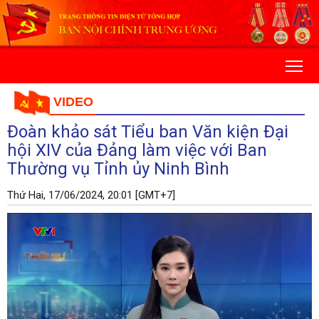
VIDEO
Đoàn khảo sát Tiểu ban Văn kiện Đại
hội XIV của Đảng làm việc với Ban
Thường vụ Tỉnh ủy Ninh Bình
Thứ Hai, 17/06/2024, 20:01 [GMT+7]