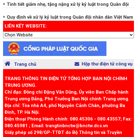
Quy định về xử lý kỷ luật trong Quân đội nhân dân Việt Nam
LIÊN KẾT WEBSITE:
Hộp thư điện tử công vụ
Trang chủ
TRANG THÔNG TIN ĐIỆN TỬ TỔNG HỢP BAN NỘI CHÍNH
TRUNG ƯƠNG.
Chỉ đạo: Đồng chí Đặng Văn Dũng, Ủy viên Ban Chấp hành
Trung ương Đảng, Phó Trưởng Ban Nội chính Trung ương.
Địa chỉ: Tòa nhà A4, phố Nguyễn Cảnh Chân, phường Ba
Đình, TP. Hà Nội.
Điện thoại Phòng Hành chính: 080.45306 - 080.43557; Fax:
080.45981 ; Email: trangtinbnctw@bnctw.dcs.vn
Giấy phép số 298/GP-TTĐT do Bộ Thông tin và Truyền
thông cấp ngày 12/12/2024.