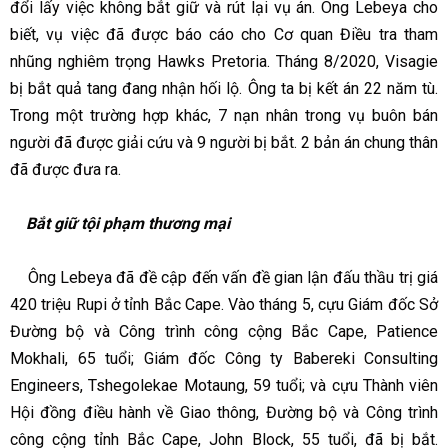
đổi lấy việc không bắt giữ và rút lại vụ án. Ông Lebeya cho
biết, vụ việc đã được báo cáo cho Cơ quan Điều tra tham
nhũng nghiêm trọng Hawks Pretoria. Tháng 8/2020, Visagie
bị bắt quả tang đang nhận hối lộ. Ông ta bị kết án 22 năm tù.
Trong một trường hợp khác, 7 nạn nhân trong vụ buôn bán
người đã được giải cứu và 9 người bị bắt. 2 bản án chung thân
đã được đưa ra.
Bắt giữ tội phạm thương mại
Ông Lebeya đã đề cập đến vấn đề gian lận đấu thầu trị giá
420 triệu Rupi ở tỉnh Bắc Cape. Vào tháng 5, cựu Giám đốc Sở
Đường bộ và Công trình công cộng Bắc Cape, Patience
Mokhali, 65 tuổi; Giám đốc Công ty Babereki Consulting
Engineers, Tshegolekae Motaung, 59 tuổi; và cựu Thành viên
Hội đồng điều hành về Giao thông, Đường bộ và Công trình
công cộng tỉnh Bắc Cape, John Block, 55 tuổi, đã bị bắt.