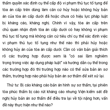
thẩm quyền xác định cụ thể cấp độ vi phạm thủ tục tố tụng để
tòa án cấp trên dùng làm căn cứ hủy hoặc không hủy bản
án của tòa án cấp dưới đã hoặc chưa có hiệu lực pháp luật
bị kháng cáo, kháng nghị. Chính vì vậy, tòa án cấp trên
chủ quan nhận định tòa án cấp dưới có hay không vi phạm
thủ tục tố tụng mà không căn cứ tiêu chí cụ thể xác định việc
vi phạm thủ tục tố tụng như thế nào thì phải hủy hoặc
không hủy án của tòa án cấp dưới. Cần có văn bản giải thích
rõ các trường hợp được xem là
“có sai lầm nghiêm
trọng
trong việc áp dụng pháp luật”
và hướng dẫn cụ thể trong
các trường hợp đó thì trường hợp nào có thể sửa bản án sơ
thẩm, trường hợp nào phải hủy bản án sơ thẩm để xét xử lại.
Thứ tư:
Bị cáo kháng cáo bản án hình sự sơ thẩm, tại phiên
tòa phúc thẩm bị cáo rút kháng cáo nhưng Viện kiểm sát đề
nghị hủy bản án sơ thẩm để điều tra lại về tội nặng hơn, vấn
đề này thực hiện như thế nào?