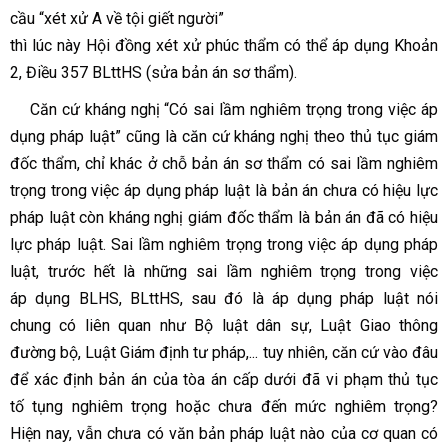
cầu
“xét xử A về tội giết người”
thì lúc này Hội đồng xét xử phúc thẩm có thể áp dụng Khoản
2, Điều 357 BLttHS (sửa bản án sơ thẩm).
Căn cứ kháng nghị
“Có sai lầm nghiêm trọng trong việc áp
dụng pháp luật”
cũng là căn cứ kháng nghị theo thủ tục giám
đốc thẩm, chỉ khác ở chỗ bản án sơ thẩm có sai lầm nghiêm
trọng trong việc áp dụng pháp luật là bản án chưa có hiệu lực
pháp luật còn kháng nghị giám đốc thẩm là bản án đã có hiệu
lực pháp luật. Sai lầm nghiêm trọng trong việc áp dụng pháp
luật, trước hết là những sai lầm nghiêm trọng trong việc
áp dụng BLHS, BLttHS, sau đó là áp dụng pháp luật nói
chung có liên quan như Bộ luật dân sự, Luật Giao thông
đường bộ, Luật Giám định tư pháp,... tuy nhiên, căn cứ vào đâu
để xác định bản án của tòa án cấp dưới đã vi phạm thủ tục
tố tụng nghiêm trọng hoặc chưa đến mức nghiêm trọng?
Hiện nay, vẫn chưa có văn bản pháp luật nào của cơ quan có