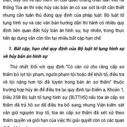
thống Tòa án thì việc hủy các bản án có sai sót là rất cần thiết
nhưng cần tuân thủ đúng quy định của pháp luật. Bộ luật tố
tụng hình sự và các văn bản hướng dẫn thi hành có nhiều quy
định liên quan đến hủy bản án hình sự, tuy nhiên, trong thực
tiễn áp dụng vẫn còn tồn tại nhiều bất cập hạn chế.
1. Bất cập, hạn chế quy định của Bộ luật tố tụng hình sự
về hủy bản án hình sự
Thứ nhất:
Đối với quy định
“Có căn cứ cho rằng cấp sơ
thẩm bỏ lọt tội phạm, người phạm tội hoặc để khởi tố, điều tra
về tội nặng hơn tội đã tuyên trong bản án sơ thẩm” thuộc
trường hợp hủy án để điều tra lại quy định tại Điểm a, Khoản 1,
Điều 358 Bộ luật tố tụng hình sự (BLTTHS) nếu tòa án cấp sơ
thẩm đã trả hồ sơ để điều tra bổ sung, nhưng Viện kiểm sát
vẫn giữ nguyên truy tố, tòa án cấp sơ thẩm đã xét xử theo
thẩm quyền và giới hạn của việc thì giải quyết còn có các quan