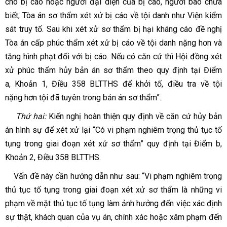
cho bị cáo hoặc người đại diện của bị cáo, người bào chữa
biết; Tòa án sơ thẩm xét xử bị cáo về tội danh như Viện kiểm
sát truy tố. Sau khi xét xử sơ thẩm bị hại kháng cáo đề nghị
Tòa án cấp phúc thẩm xét xử bị cáo về tội danh nặng hơn và
tăng hình phạt đối với bị cáo. Nếu có căn cứ thì Hội đồng xét
xử phúc thẩm hủy bản án sơ thẩm theo quy định tại Điểm
a, Khoản 1, Điều 358 BLTTHS để khởi tố, điều tra về tội
nặng hơn tội đã tuyên trong bản án sơ thẩm”.
Thứ hai:
Kiến nghị hoàn thiện quy định về căn cứ hủy bản
án hình sự để xét xử lại
“Có vi phạm nghiêm trọng thủ tục tố
tụng trong giai đoạn xét xử sơ thẩm”
quy định tại Điểm b,
Khoản 2, Điều 358 BLTTHS.
Vấn đề này cần hướng dẫn như sau:
“Vi phạm nghiêm trọng
thủ tục tố tụng trong giai đoạn xét xử sơ thẩm là những vi
phạm về mặt thủ tục tố tụng làm ảnh hưởng đến việc xác định
sự thật, khách quan của vụ án, chính xác hoặc xâm phạm đến