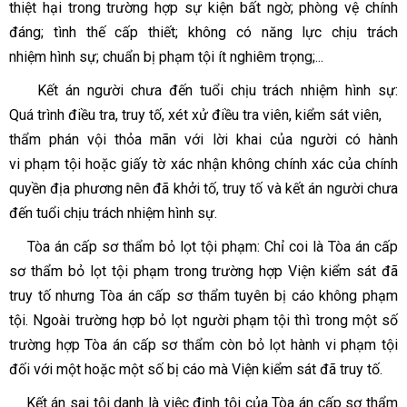
thiệt hại trong trường hợp sự kiện bất ngờ; phòng vệ chính
đáng; tình thế cấp thiết; không có năng lực chịu trách
nhiệm hình sự; chuẩn bị phạm tội ít nghiêm trọng;...
Kết án người chưa đến tuổi chịu trách nhiệm hình sự:
Quá trình điều tra, truy tố, xét xử điều tra viên, kiểm sát viên,
thẩm phán vội thỏa mãn với lời khai của người có hành
vi phạm tội hoặc giấy tờ xác nhận không chính xác của chính
quyền địa phương nên đã khởi tố, truy tố và kết án người chưa
đến tuổi chịu trách nhiệm hình sự.
Tòa án cấp sơ thẩm bỏ lọt tội phạm: Chỉ coi là Tòa án cấp
sơ thẩm bỏ lọt tội phạm trong trường hợp Viện kiểm sát đã
truy tố nhưng Tòa án cấp sơ thẩm tuyên bị cáo không phạm
tội. Ngoài trường hợp bỏ lọt người phạm tội thì trong một số
trường hợp Tòa án cấp sơ thẩm còn bỏ lọt hành vi phạm tội
đối với một hoặc một số bị cáo mà Viện kiểm sát đã truy tố.
Kết án sai tội danh là việc định tội của Tòa án cấp sơ thẩm