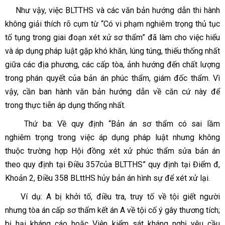
Như vậy, việc BLTTHS và các văn bản hướng dẫn thi hành
không giải thích rõ cụm từ
“Có vi phạm nghiêm trọng thủ tục
tố tụng trong giai đoạn xét xử sơ thẩm”
đã làm cho việc hiểu
và áp dụng pháp luật gặp khó khăn, lúng túng, thiếu thống nhất
giữa các địa phương, các cấp tòa, ảnh hướng đến chất lượng
trong phán quyết của bản án phúc thẩm, giám đốc thẩm. Vì
vậy, cần ban hành văn bản hướng dẫn về căn cứ này để
trong thực tiễn áp dụng thống nhất.
Thứ ba:
Về quy định
“Bản án sơ thẩm có sai lầm
nghiêm trọng trong việc áp dụng pháp luật nhưng không
thuộc trường hợp Hội đồng xét xử phúc thẩm sửa bản án
theo quy định tại Điều 357của BLTTHS”
quy định tại Điểm đ,
Khoản 2, Điều 358 BLttHS hủy bản án hình sự để xét xử lại.
Ví dụ: A bị khởi tố, điều tra, truy tố về tội giết người
nhưng tòa án cấp sơ thẩm kết án A về tội cố ý gây thương tích;
bị hại kháng cáo hoặc Viện kiểm sát kháng nghị yêu cầu