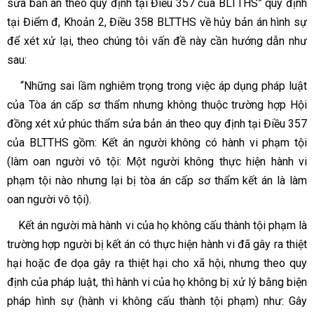
sửa bản án theo quy định tại Điều 357 của BLTTHS”
quy định
tại Điểm đ, Khoản 2, Điều 358 BLTTHS về hủy bản án hình sự
để xét xử lại, theo chúng tôi vấn đề này cần hướng dẫn như
sau:
“Những sai lầm nghiêm trọng trong việc áp dụng pháp luật
của Tòa án cấp sơ thẩm nhưng không thuộc trường hợp Hội
đồng xét xử phúc thẩm sửa bản án theo quy định tại Điều 357
của BLTTHS gồm: Kết án người không có hành vi phạm tội
(làm oan người vô tội: Một người không thực hiện hành vi
phạm tội nào nhưng lại bị tòa án cấp sơ thẩm kết án là làm
oan người vô tội).
Kết án người mà hành vi của họ không cấu thành tội phạm là
trường hợp người bị kết án có thực hiện hành vi đã gây ra thiệt
hại hoặc đe dọa gây ra thiệt hại cho xã hội, nhưng theo quy
định của pháp luật, thì hành vi của họ không bị xử lý bằng biện
pháp hình sự (hành vi không cấu thành tội phạm) như: Gây