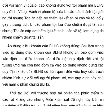
đối với hành vi của bị cáo không đúng với tội phạm mà BLHS
quy định. Ví dụ: Hành vi phạm tội của bị cáo cấu thành tội giết
người nhưng Tòa án cấp sơ thẩm lại kết án bị cáo về tội cố ý
gây thương tích; bị cáo phạm tội lửa đảo chiếm đoạt tài sản
nhưng Tòa án cấp sơ thẩm lại kết án bị cáo về tội lạm dụng tín
nhiệm chiếm đoạt tài sản.
Áp dụng điều khoản của BLHS không đúng: Sai lầm trong
việc áp dụng điều khoản của BLHS không chỉ bao gồm việc
xác định sai điều khoản của điều luật quy định đối với tội
tương ứng mà con bao gồm cả việc áp dụng không đúng các
quy định khác của BLHS có liên quan đến việc truy cứu trách
nhiệm hình sự đối với người phạm tội, các quy định này chủ
yếu nằm ở phần chung BLHS.
Thứ tư:
Đối với trường hợp tại phiên tòa phúc thẩm bị
cáo rút kháng cáo nhưng Viện kiểm sát đề nghị hủy bản án
sơ thẩm để điều tra lại về tội nặng hơn, vấn đề này thực hiện