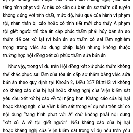
tăng hình phạt với A; nếu có căn cứ bản án sơ thẩm đã tuyên
không đúng với tính chất, mức độ, hậu quả của hành vi phạm
tội, nhân thân bị cáo hoặc có tình tiết mới cho thấy A phạm
tội giết người thì tòa án cấp phúc thẩm phải hủy bản án sơ
thẩm để xét xử lại (vì bản án sơ thẩm có sai lầm nghiêm
trọng trong việc áp dụng pháp luật) nhưng không thuộc
trường hợp hội đồng xét xử phúc thẩm sửa bản án.
Như vậy, trong ví dụ trên Hội đồng xét xử phúc thẩm không
thể khắc phục sai lầm của tòa án cấp sơ thẩm bằng việc sửa
bản án theo quy định tại Khoản 2, Điều 357 BLttHS vì không
có kháng cáo của bị hại hoặc kháng nghị của Viện kiểm sát
yêu cầu xét xử bị cáo về tội nặng hơn. Kháng cáo của bị hại
hoặc kháng nghị của Viện kiểm sát trong ví dụ nêu trên chỉ có
nội dung
“tăng hình phạt với A”
chứ không phải nội dung
“xét xử A về tội giết người”.
Nếu kháng cáo của bị hại
hoặc kháng nghị của Viện kiểm sát trong ví dụ nêu trên yêu