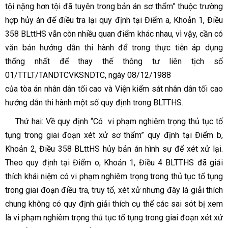
tội nặng hơn tội đã tuyên trong bản án sơ thẩm” thuộc trường
hợp hủy án để điều tra lại quy định tại Điểm a, Khoản 1, Điều
358 BLttHS vẫn còn nhiều quan điểm khác nhau, vì vậy, cần có
văn bản hướng dẫn thi hành để trong thực tiễn áp dụng
thống nhất để thay thế thông tư liên tịch số
01/TTLT/TANDTCVKSNDTC, ngày 08/12/1988
của tòa án nhân dân tối cao và Viện kiểm sát nhân dân tối cao
hướng dẫn thi hành một số quy định trong BLTTHS.
Thứ hai:
Về quy định
“Có vi phạm nghiêm trọng thủ tục tố
tụng trong giai đoạn xét xử sơ thẩm”
quy định tại Điểm b,
Khoản 2, Điều 358 BLttHS hủy bản án hình sự để xét xử lại.
T
heo quy định tại Điểm o, Khoản 1, Điều 4 BLTTHS đã giải
thích khái niệm có vi phạm nghiêm trọng trong thủ tục tố tụng
trong giai đoạn điều tra, truy tố, xét xử nhưng đây là giải thích
chung không có quy định giải thích cụ thể các sai sót bị xem
là vi phạm nghiêm trọng thủ tục tố tụng trong giai đoạn xét xử