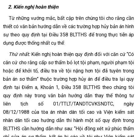
2. Kiến nghị hoàn thiện
T
ừ những vướng mắc, bất cập trên chúng tôi cho rằng cần
thiết có văn bản hướng dẫn về các trường hợp hủy bản án hình
sự theo quy định tại Điều 358 BLTTHS để trong thực tiễn áp
dụng được thống nhất cụ thể:
Thứ nhất:
Kiến nghị hoàn thiện quy định đối với căn cứ
“Có
căn cứ cho rằng cấp sơ thẩm bỏ lọt tội phạm, người phạm tội
hoặc để khởi tố, điều tra về tội nặng hơn tội đã tuyên trong
bản án sơ thẩm”
thuộc trường hợp hủy án để điều tra lại quy
định tại Điểm a, Khoản 1, Điều 358 BLTTHS theo chúng tôi
quy định này trong văn bản hướng dẫn thay thế thông tư
liên tịch số 01/TTLT/TANDTCVKSNDTC, ngày
08/12/1988 của tòa án nhân dân tối cao và Viện kiểm sát
nhân dân tối cao hướng dẫn thi hành một số quy định trong
BLTTHS cần hướng dẫn như sau:
“Hội đồng xét xử phúc thẩm
chỉ sửa án sơ thẩm, kết án bị cáo về tội như Viện kiểm sát