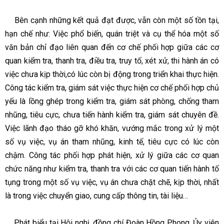
Bên cạnh những kết quả đạt được, vẫn còn một số tồn tại,
hạn chế như: Việc phổ biến, quán triệt và cụ thể hóa một số
văn bản chỉ đạo liên quan đến cơ chế phối hợp giữa các cơ
quan kiểm tra, thanh tra, điều tra, truy tố, xét xử, thi hành án có
việc chưa kịp thời,có lúc còn bị động trong triển khai thực hiện.
Công tác kiểm tra, giám sát việc thực hiện cơ chế phối hợp chủ
yếu là lồng ghép trong kiểm tra, giám sát phòng, chống tham
nhũng, tiêu cực, chưa tiến hành kiểm tra, giám sát chuyên đề.
Việc lãnh đạo tháo gỡ khó khăn, vướng mắc trong xử lý một
số vụ việc, vụ án tham nhũng, kinh tế, tiêu cực có lúc còn
chậm. Công tác phối hợp phát hiện, xử lý giữa các cơ quan
chức năng như kiểm tra, thanh tra với các cơ quan tiến hành tố
tụng trong một số vụ việc, vụ án chưa chặt chẽ, kịp thời, nhất
là trong việc chuyển giao, cung cấp thông tin, tài liệu…
Phát biểu tại Hội nghị, đồng chí Đoàn Hồng Phong, Ủy viên