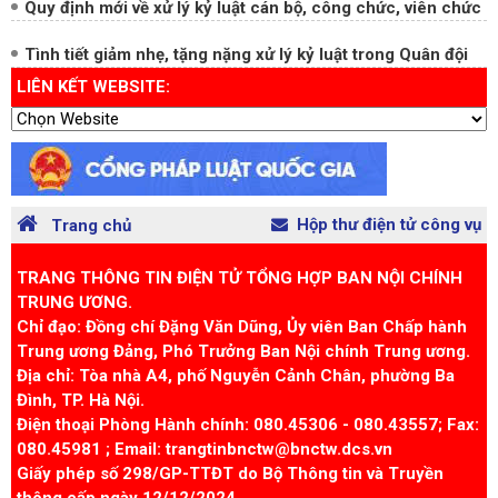
Quy định mới về xử lý kỷ luật cán bộ, công chức, viên chức
Tình tiết giảm nhẹ, tặng nặng xử lý kỷ luật trong Quân đội
LIÊN KẾT WEBSITE:
Hộp thư điện tử công vụ
Trang chủ
TRANG THÔNG TIN ĐIỆN TỬ TỔNG HỢP BAN NỘI CHÍNH
TRUNG ƯƠNG.
Chỉ đạo: Đồng chí Đặng Văn Dũng, Ủy viên Ban Chấp hành
Trung ương Đảng, Phó Trưởng Ban Nội chính Trung ương.
Địa chỉ: Tòa nhà A4, phố Nguyễn Cảnh Chân, phường Ba
Đình, TP. Hà Nội.
Điện thoại Phòng Hành chính: 080.45306 - 080.43557; Fax:
080.45981 ; Email: trangtinbnctw@bnctw.dcs.vn
Giấy phép số 298/GP-TTĐT do Bộ Thông tin và Truyền
thông cấp ngày 12/12/2024.