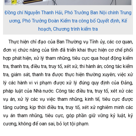
Đồng chí Nguyễn Thanh Hải, Phó Trưởng Ban Nội chính Trung
ương, Phó Trưởng Đoàn Kiểm tra công bố Quyết định, Kế
hoạch, Chương trình kiểm tra
Thực hiện chỉ đạo của Ban Thường vụ Tỉnh ủy, các cơ quan,
đơn vị chức năng của tỉnh đã triển khai thực hiện cơ chế phối
hợp phát hiện, xử lý tham nhũng, tiêu cực qua hoạt động kiểm
tra, thanh tra, điều tra, truy tố, xét xử, thi hành án; công tác kiểm
tra, giám sát, thanh tra được thực hiện thường xuyên; việc xử
lý các hành vi vi phạm được xử lý đúng quy định của Đảng,
pháp luật của Nhà nước. Công tác điều tra, truy tố, xét xử các
vụ án, xử lý các vụ việc tham nhũng, kinh tế, tiêu cực được
tăng cường; kịp thời điều tra, truy tố, xét xử nghiêm minh các
vụ án tham nhũng, tiêu cực, góp phần giữ vững kỷ luật, kỷ
cương, không để oan sai, bỏ lọt tội phạm.