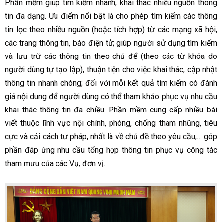
Phần mềm giúp tìm kiếm nhanh, khai thác nhiều nguồn thông
tin đa dạng. Ưu điểm nổi bật là cho phép tìm kiếm các thông
tin lọc theo nhiều nguồn (hoặc tích hợp) từ các mạng xã hội,
các trang thông tin, báo điện tử; giúp người sử dụng tìm kiếm
và lưu trữ các thông tin theo chủ để (theo các từ khóa do
người dùng tự tạo lập), thuận tiện cho việc khai thác, cập nhật
thông tin nhanh chóng; đối với mỗi kết quả tìm kiếm có đánh
giá nội dung để người dùng có thể tham khảo phục vụ nhu cầu
khai thác thông tin đa chiều. Phần mềm cung cấp nhiều bài
viết thuộc lĩnh vực nội chính, phòng, chống tham nhũng, tiêu
cực và cải cách tư pháp, nhất là về chủ đề theo yêu cầu;… góp
phần đáp ứng nhu cầu tổng hợp thông tin phục vụ công tác
tham mưu của các Vụ, đơn vị.