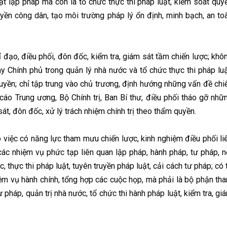
uật lập pháp mà còn là tổ chức thực thi pháp luật, kiểm soát quy
uyền công dân, tạo môi trường pháp lý ổn định, minh bạch, an to
 đạo, điều phối, đôn đốc, kiểm tra, giám sát tầm chiến lược; khô
y Chính phủ trong quản lý nhà nước và tổ chức thực thi pháp luậ
yền; chỉ tập trung vào chủ trương, định hướng những vấn đề chi
cáo Trung ương, Bộ Chính trị, Ban Bí thư, điều phối tháo gỡ nhữ
át, đôn đốc, xử lý trách nhiệm chính trị theo thẩm quyền.
iệc có năng lực tham mưu chiến lược, kinh nghiệm điều phối li
các nhiệm vụ phức tạp liên quan lập pháp, hành pháp, tư pháp, n
, thực thi pháp luật, tuyên truyền pháp luật, cải cách tư pháp; có 
iệm vụ hành chính, tổng hợp các cuộc họp, mà phải là bộ phận th
ư pháp, quản trị nhà nước, tổ chức thi hành pháp luật, kiểm tra, gi