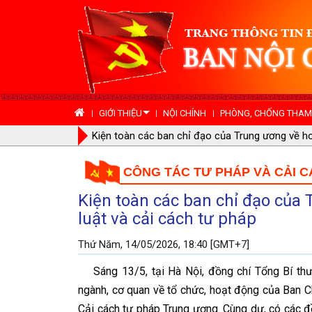
GIỚI THIỆU
NỘI CHÍNH
PHÒNG, CHỐNG THAM 
Bộ Chính trị vừa ban hành Quyết định kiện toà
tham nhũng, lãng phí, tiêu cực
CÔNG TÁC TƯ PHÁP VÀ CẢI 
Kiện toàn các ban chỉ đạo của 
luật và cải cách tư pháp
Thứ Năm, 14/05/2026, 18:40 [GMT+7]
Sáng 13/5, tại Hà Nội, đồng chí Tổng Bí thư, 
ngành, cơ quan về tổ chức, hoạt động của Ban C
Cải cách tư pháp Trung ương. Cùng dự, có các đồ