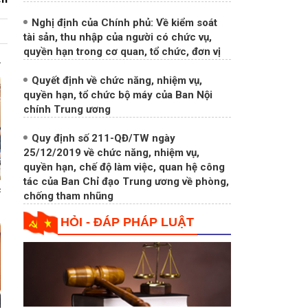
tài sản, thu nhập của người có chức vụ,
quyền hạn trong cơ quan, tổ chức, đơn vị
Quyết định về chức năng, nhiệm vụ,
quyền hạn, tổ chức bộ máy của Ban Nội
chính Trung ương
Quy định số 211-QĐ/TW ngày
25/12/2019 về chức năng, nhiệm vụ,
quyền hạn, chế độ làm việc, quan hệ công
tác của Ban Chỉ đạo Trung ương về phòng,
chống tham nhũng
HỎI - ĐÁP PHÁP LUẬT
c
Xử lý đảng viên vi phạm quy định trong
quản lý, sử dụng đất đai, nhà ở