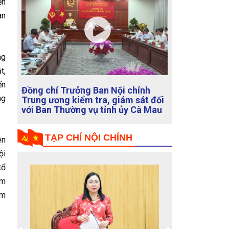
ền
àn
ng
Ban Nội chính Trung ương với các
t,
cơ quan báo chí thông báo về kết
ến
quả Cuộc họp Thường trực Ban Chỉ
ng
đạo Trung ương về phòng, chống
tham nhũng, lãng phí, tiêu cực
TẠP CHÍ NỘI CHÍNH
ên
ội
tổ
am
ám
Previous
Next