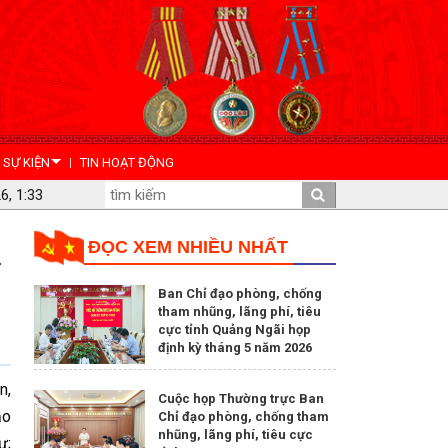
- SỰ KIỆN
TIN HOẠT ĐỘNG
6, 1:33
ĐỌC XEM NHIỀU NHẤT
Ban Chỉ đạo phòng, chống
tham nhũng, lãng phí, tiêu
cực tỉnh Quảng Ngãi họp
định kỳ tháng 5 năm 2026
n,
Cuộc họp Thường trực Ban
ạo
Chỉ đạo phòng, chống tham
nhũng, lãng phí, tiêu cực
ư;