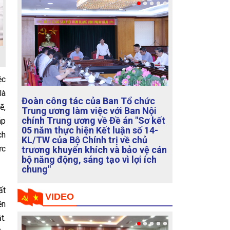
ệc
là
Họp Tổ biên tập xây dựng Đề án
ẽ,
"Sửa đổi, bổ sung chức năng,
nhiệm vụ, quy chế làm việc của
áp
Ban Chỉ đạo Trung ương về phòng,
ch
chống tham nhũng, lãng phí, tiêu
ực
cực"
VIDEO
ất
ền
t.