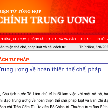
NHŨNG, TIÊU CỰC
CÔNG TÁC TƯ PHÁP VÀ CẢI CÁCH TƯ PHÁP
TIN TỨC 
n Ban Chỉ đạo Trung ương về phòng, chống
Thứ Năm, 6/8/202
CÁCH TƯ PHÁP
Trung ương về hoàn thiện thể chế, pháp
Chủ tịch nước Tô Lâm chủ trì buổi làm việc với một số bộ, ba
hỉ đạo Trung ương về hoàn thiện thể chế, pháp luật và Ban Chỉ đ
ng chí: Trần Cẩm Tú, Ủy viên Bộ Chính trị, Thường trực Ban Bí th