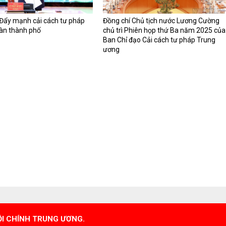
Đẩy mạnh cải cách tư pháp
Đồng chí Chủ tịch nước Lương Cường
bàn thành phố
chủ trì Phiên họp thứ Ba năm 2025 của
Ban Chỉ đạo Cải cách tư pháp Trung
ương
ỘI CHÍNH TRUNG ƯƠNG.
Chấp hành Trung ương Đảng, Phó Trưởng Ban Nội chính Trung ư
ờng Ba Đình, TP. Hà Nội.
43557; Fax: 080.45981 ; Email: trangtinbnctw@bnctw.dcs.vn