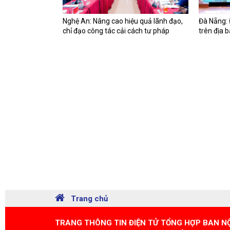
Nghệ An: Nâng cao hiệu quả lãnh đạo,
Đà Nẵng: 
chỉ đạo công tác cải cách tư pháp
trên địa 
Trang chủ
TRANG THÔNG TIN ĐIỆN TỬ TỔNG HỢP BAN N
Chỉ đạo: Đồng chí Đặng Văn Dũng, Ủy viên Ban 
Địa chỉ: Tòa nhà A4, phố Nguyễn Cảnh Chân, phư
Điện thoại Phòng Hành chính: 080.45306 - 080.