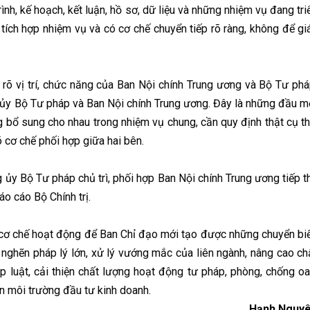
h, kế hoạch, kết luận, hồ sơ, dữ liệu và những nhiệm vụ đang tri
 tích hợp nhiệm vụ và có cơ chế chuyển tiếp rõ ràng, không để gi
õ vị trí, chức năng của Ban Nội chính Trung ương và Bộ Tư phá
ủy Bộ Tư pháp và Ban Nội chính Trung ương. Đây là những đầu m
g bổ sung cho nhau trong nhiệm vụ chung, cần quy định thật cụ th
õ cơ chế phối hợp giữa hai bên.
ủy Bộ Tư pháp chủ trì, phối hợp Ban Nội chính Trung ương tiếp t
áo cáo Bộ Chính trị.
 cơ chế hoạt động để Ban Chỉ đạo mới tạo được những chuyển bi
 nghẽn pháp lý lớn, xử lý vướng mắc của liên ngành, nâng cao ch
p luật, cải thiện chất lượng hoạt động tư pháp, phòng, chống oa
iện môi trường đầu tư kinh doanh.
Hạnh Nguyê