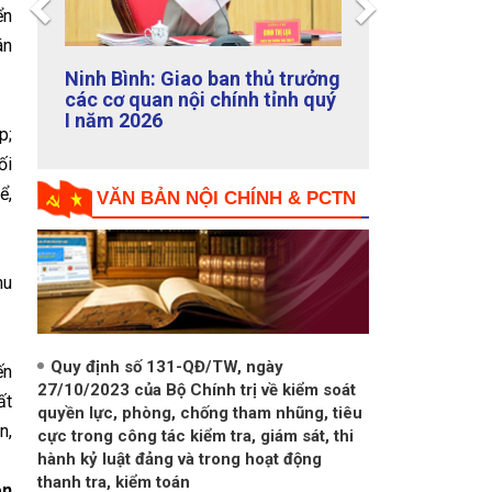
ển
Giới thiệu Tạp chí Nội chính số
án
126 tháng 10/2024
p;
VĂN BẢN NỘI CHÍNH & PCTN
ối
ể,
hu
Quy định số 131-QĐ/TW, ngày
27/10/2023 của Bộ Chính trị về kiểm soát
quyền lực, phòng, chống tham nhũng, tiêu
ến
cực trong công tác kiểm tra, giám sát, thi
ất
hành kỷ luật đảng và trong hoạt động
thanh tra, kiểm toán
n,
Nghị định của Chính phủ: Về kiểm soát
n