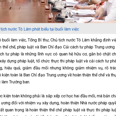
tịch nước Tô Lâm phát biểu tại buổi làm việc
 buổi làm việc, Tổng Bí thư, Chủ tịch nước Tô Lâm khẳng định vi
n thể chế, pháp luật và Ban Chỉ đạo Cải cách tư pháp Trung ương 
cách tư pháp là những lĩnh vực có quan hệ hữu cơ, gắn bó chặt ch
y dựng pháp luật, tổ chức thực thi pháp luật và cải cách tư ph
ông, hiệu quả; giảm đầu mối nhưng không giảm nhiệm vụ, rõ trá
i kiện toàn là Ban Chỉ đạo Trung ương về hoàn thiện thể chế và th
c làm Trưởng ban.
c kiện toàn không phải là sắp xếp cơ học hai đầu mối, mà bản ch
ng ương đối với nhiệm vụ xây dựng, hoàn thiện Nhà nước pháp quy
ất quan trọng là hoàn thiện thể chế pháp luật và thực thi pháp luậ