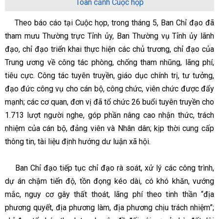
Toàn cảnh Cuộc họp
Theo báo cáo tại Cuộc họp, trong tháng 5, Ban Chỉ đạo đã
tham mưu Thường trực Tỉnh ủy, Ban Thường vụ Tỉnh ủy lãnh
đạo, chỉ đạo triển khai thực hiện các chủ trương, chỉ đạo của
Trung ương về công tác phòng, chống tham nhũng, lãng phí,
tiêu cực. Công tác tuyên truyền, giáo dục chính trị, tư tưởng,
đạo đức công vụ cho cán bộ, công chức, viên chức được đẩy
mạnh; các cơ quan, đơn vị đã tổ chức 26 buổi tuyên truyền cho
1.713 lượt người nghe, góp phần nâng cao nhận thức, trách
nhiệm của cán bộ, đảng viên và Nhân dân; kịp thời cung cấp
thông tin, tài liệu định hướng dư luận xã hội.
Ban Chỉ đạo tiếp tục chỉ đạo rà soát, xử lý các công trình,
dự án chậm tiến độ, tồn đọng kéo dài, có khó khăn, vướng
mắc, nguy cơ gây thất thoát, lãng phí theo tinh thần “địa
phương quyết, địa phương làm, địa phương chịu trách nhiệm”;