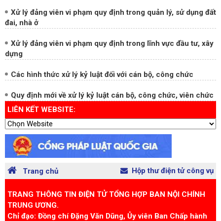
Xử lý đảng viên vi phạm quy định trong lĩnh vực đầu tư, xây
dựng
Các hình thức xử lý kỷ luật đối với cán bộ, công chức
Quy định mới về xử lý kỷ luật cán bộ, công chức, viên chức
LIÊN KẾT WEBSITE:
Hộp thư điện tử công vụ
Trang chủ
TRANG THÔNG TIN ĐIỆN TỬ TỔNG HỢP BAN NỘI CHÍNH
TRUNG ƯƠNG.
Chỉ đạo: Đồng chí Đặng Văn Dũng, Ủy viên Ban Chấp hành
Trung ương Đảng, Phó Trưởng Ban Nội chính Trung ương.
Địa chỉ: Tòa nhà A4, phố Nguyễn Cảnh Chân, phường Ba