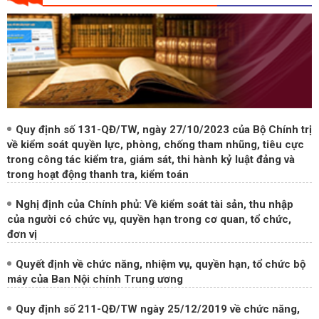
Quy định số 131-QĐ/TW, ngày 27/10/2023 của Bộ Chính trị
về kiểm soát quyền lực, phòng, chống tham nhũng, tiêu cực
trong công tác kiểm tra, giám sát, thi hành kỷ luật đảng và
trong hoạt động thanh tra, kiểm toán
Nghị định của Chính phủ: Về kiểm soát tài sản, thu nhập
của người có chức vụ, quyền hạn trong cơ quan, tổ chức,
đơn vị
Quyết định về chức năng, nhiệm vụ, quyền hạn, tổ chức bộ
máy của Ban Nội chính Trung ương
Quy định số 211-QĐ/TW ngày 25/12/2019 về chức năng,
nhiệm vụ, quyền hạn, chế độ làm việc, quan hệ công tác của
Ban Chỉ đạo Trung ương về phòng, chống tham nhũng