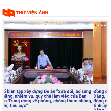
THƯ VIỆN ẢNH
Đồng chí Bùi Văn Nghiêm, Ủy viên Trung ương
Đảng, Phó Trưởng Ban Nội chính Trung ương tiếp
đồng chí Viên Cổ Khiết, Ủy viên Ban Thường vụ
tỉnh ủy, Bí thư Ủy Ban Chính pháp tỉnh Quang
Đông, Trung Quốc đến thăm, làm việc tại Ban Nội