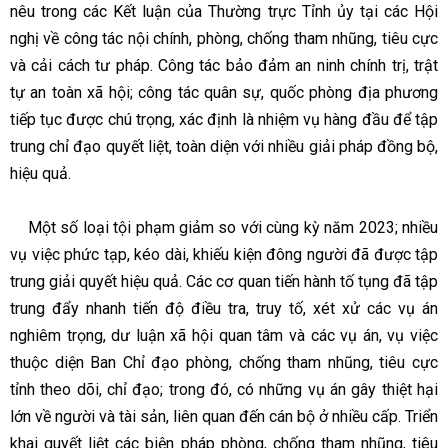
nêu trong các Kết luận của Thường trực Tỉnh ủy tại các Hội
nghị về công tác nội chính, phòng, chống tham nhũng, tiêu cực
và cải cách tư pháp. Công tác bảo đảm an ninh chính trị, trật
tự an toàn xã hội; công tác quân sự, quốc phòng địa phương
tiếp tục được chú trọng, xác định là nhiệm vụ hàng đầu để tập
trung chỉ đạo quyết liệt, toàn diện với nhiều giải pháp đồng bộ,
hiệu quả.
Một số loại tội phạm giảm so với cùng kỳ năm 2023; nhiều
vụ việc phức tạp, kéo dài, khiếu kiện đông người đã được tập
trung giải quyết hiệu quả. Các cơ quan tiến hành tố tụng đã tập
trung đẩy nhanh tiến độ điều tra, truy tố, xét xử các vụ án
nghiêm trọng, dư luận xã hội quan tâm và các vụ án, vụ việc
thuộc diện Ban Chỉ đạo phòng, chống tham nhũng, tiêu cực
tỉnh theo dõi, chỉ đạo; trong đó, có những vụ án gây thiệt hại
lớn về người và tài sản, liên quan đến cán bộ ở nhiều cấp. Triển
khai quyết liệt các biện pháp phòng, chống tham nhũng, tiêu