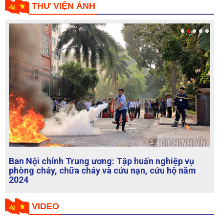
THƯ VIỆN ẢNH
Ban Nội chính Trung ương: Tập huấn nghiệp vụ
phòng cháy, chữa cháy và cứu nạn, cứu hộ năm
2024
VIDEO