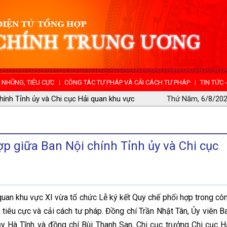
NHŨNG, TIÊU CỰC
CÔNG TÁC TƯ PHÁP VÀ CẢI CÁCH TƯ PHÁP
TIN TỨC 
của Chính phủ sửa đổi, bổ sung một số
Thứ Năm, 6/8/202
áng 7 năm 2019 của Chính phủ quy định
Phòng, chống tham nhũng đã được sửa đổi,
ợp giữa Ban Nội chính Tỉnh ủy và Chi cục
/NĐ-CP ngày 30 tháng 12 năm 2021 của
uan khu vực XI vừa tổ chức Lễ ký kết Quy chế phối hợp trong cô
, tiêu cực và cải cách tư pháp. Đồng chí Trần Nhật Tân, Ủy viên B
y Hà Tĩnh và đồng chí Bùi Thanh San, Chi cục trưởng Chi cục H