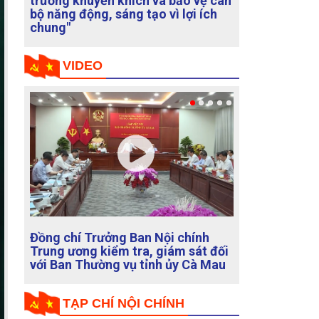
cực"
VIDEO
Ban Nội chính Trung ương với các
cơ quan báo chí thông báo về kết
quả Cuộc họp Thường trực Ban Chỉ
đạo Trung ương về phòng, chống
tham nhũng, lãng phí, tiêu cực
TẠP CHÍ NỘI CHÍNH