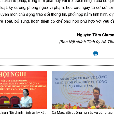
i cách tư pháp; đồng thời phát huy vai trò, trách nhiệm của cơ qu
 luật, kỷ cương, phòng ngừa vi phạm, tiêu cực ngay từ cơ sở. Lã
uyên môn chủ động trao đổi thông tin, phối hợp nắm tình hình, đị
 rà soát, bổ sung, hoàn thiện cơ chế phối hợp phù hợp với yêu c
Nguyễn Tầm Chươ
(Ban Nội chính Tỉnh ủy Hà Tĩn
: Ban Nội chính Tỉnh ủy ký kết
Cà Mau: Bồi dưỡng nghiệp vụ công tác