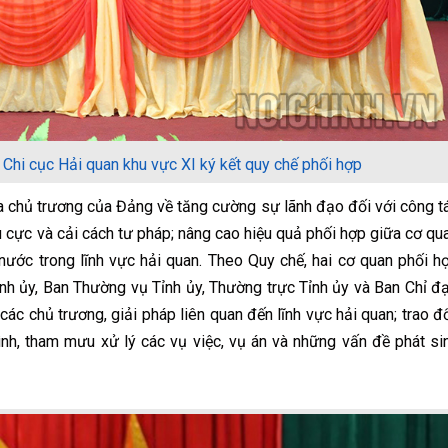
 Chi cục Hải quan khu vực XI ký kết quy chế phối hợp
chủ trương của Đảng về tăng cường sự lãnh đạo đối với công t
êu cực và cải cách tư pháp; nâng cao hiệu quả phối hợp giữa cơ qu
ước trong lĩnh vực hải quan. Theo Quy chế, hai cơ quan phối h
ỉnh ủy, Ban Thường vụ Tỉnh ủy, Thường trực Tỉnh ủy và Ban Chỉ đ
các chủ trương, giải pháp liên quan đến lĩnh vực hải quan; trao đổ
 hình, tham mưu xử lý các vụ việc, vụ án và những vấn đề phát si