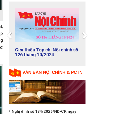
t;
Previous
Next
ép
ng
ệc
Giới thiệu Tạp chí Nội chính số
125 tháng 9/2024
VĂN BẢN NỘI CHÍNH & PCTN
Nghị định số 184/2026/NĐ-CP, ngày