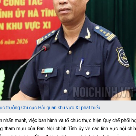
ục trưởng Chi cục Hải quan khu vực XI phát biểu
n nhấn mạnh, việc ban hành và tổ chức thực hiện Quy chế phối h
g tham mưu của Ban Nội chính Tỉnh ủy về các lĩnh vực nội chín