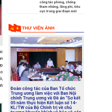
công tác phòng, chống
tham nhũng, lãng phí, tiêu
cực trong giai đoạn mới
THƯ VIỆN ẢNH
ác
an
ợp
ạo
i,
nh
Họp Tổ biên tập xây dựng Đề án
"Sửa đổi, bổ sung chức năng,
nhiệm vụ, quy chế làm việc của
Ban Chỉ đạo Trung ương về phòng,
chống tham nhũng, lãng phí, tiêu