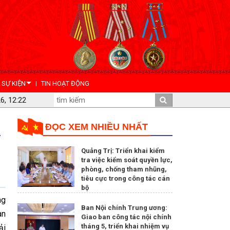
- SỰ KIỆN
TIN HOẠT ĐỘNG
6, 12:22
ĐỌC XEM NHIỀU NHẤT
Quảng Trị: Triển khai kiểm
tra việc kiểm soát quyền lực,
phòng, chống tham nhũng,
tiêu cực trong công tác cán
bộ
ng
Ban Nội chính Trung ương:
an
Giao ban công tác nội chính
tháng 5, triển khai nhiệm vụ
ải