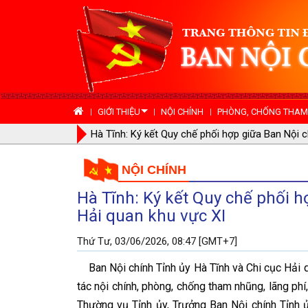
GIỚI THIỆU
NỘI CHÍNH
PHÒNG, CHỐNG THAM 
Nghị định số 184/2026/NĐ-CP, ngày 25/5/2026 
điều của Nghị định số 59/2019/NĐ-CP ngày 01 th
NỘI CHÍNH
chi tiết một số điều và biện pháp thi hành Luật 
Hà Tĩnh: Ký kết Quy chế phối h
bổ sung một số điều tại Nghị định số 134/2021
Hải quan khu vực XI
Chính phủ
Thứ Tư, 03/06/2026, 08:47 [GMT+7]
Ban Nội chính Tỉnh ủy Hà Tĩnh và Chi cục Hải q
tác nội chính, phòng, chống tham nhũng, lãng phí
Thường vụ Tỉnh ủy, Trưởng Ban Nội chính Tỉnh ủ