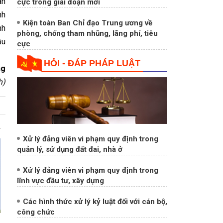
an
cực trong giai đoạn mới
nh
Kiện toàn Ban Chỉ đạo Trung ương về
nh
phòng, chống tham nhũng, lãng phí, tiêu
ầu
cực
HỎI - ĐÁP PHÁP LUẬT
ng
h)
Xử lý đảng viên vi phạm quy định trong
quản lý, sử dụng đất đai, nhà ở
Xử lý đảng viên vi phạm quy định trong
lĩnh vực đầu tư, xây dựng
Các hình thức xử lý kỷ luật đối với cán bộ,
công chức