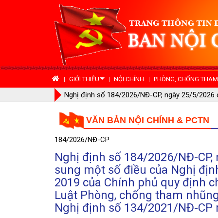
GIỚI THIỆU
NỘI CHÍNH
PHÒNG, CHỐNG THAM 
h phủ sửa đổi, bổ sung một số
Quyết định số 924/QĐ-TTg, ngày
ăm 2019 của Chính phủ quy định
triển khai hoạt động hưởng ứng Ng
VĂN BẢN NỘI CHÍNH & PCTN
hống tham nhũng đã được sửa đổi,
gày 30 tháng 12 năm 2021 của
184/2026/NĐ-CP
Nghị định số 184/2026/NĐ-CP, 
sung một số điều của Nghị đị
2019 của Chính phủ quy định ch
Luật Phòng, chống tham nhũng 
Nghị định số 134/2021/NĐ-CP 