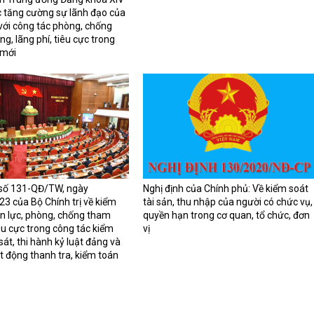
ục tăng cường sự lãnh đạo của
với công tác phòng, chống
g, lãng phí, tiêu cực trong
 mới
Đồng chí Trưởng Ban Nộ
Trung ương kiểm tra, gi
với Ban Thường vụ tỉnh 
 số 131-QĐ/TW, ngày
Nghị định của Chính phủ: Về kiểm soát
3 của Bộ Chính trị về kiểm
tài sản, thu nhập của người có chức vụ,
n lực, phòng, chống tham
quyền hạn trong cơ quan, tổ chức, đơn
êu cực trong công tác kiểm
vị
sát, thi hành kỷ luật đảng và
t động thanh tra, kiểm toán