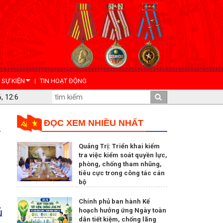
- SỰ KIỆN
TIN HOẠT ĐỘNG
, 12:6
ĐỌC XEM NHIỀU NHẤT
Quảng Trị: Triển khai kiểm
tra việc kiểm soát quyền lực,
phòng, chống tham nhũng,
tiêu cực trong công tác cán
bộ
i
Chính phủ ban hành Kế
ủ
hoạch hưởng ứng Ngày toàn
dân tiết kiệm, chống lãng