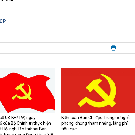
-CP
Đoàn công tác của Ban 
Trung ương làm việc với
chính Trung ương về Đề 
05 năm thực hiện Kết lu
KL/TW của Bộ Chính trị 
trương khuyến khích và 
bộ năng động, sáng tạo v
chung"
 số 03-KH/TW, ngày
Kiện toàn Ban Chỉ đạo Trung ương về
 của Bộ Chính trị thực hiện
phòng, chống tham nhũng, lãng phí,
t Hội nghị lần thứ hai Ban
tiêu cực
h Trung ương Đảng khóa XIV