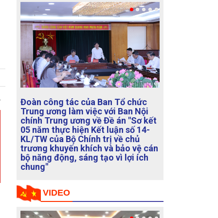
Tổ chức
Họp Tổ biên tập xây dựng Đề án
 Ban Nội
"Sửa đổi, bổ sung chức năng,
án "Sơ kết
nhiệm vụ, quy chế làm việc của
ận số 14-
Ban Chỉ đạo Trung ương về phòng,
về chủ
chống tham nhũng, lãng phí, tiêu
bảo vệ cán
cực"
ì lợi ích
VIDEO