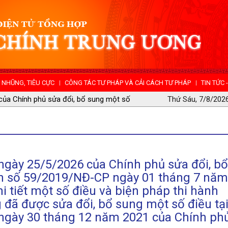
NHŨNG, TIÊU CỰC
CÔNG TÁC TƯ PHÁP VÀ CẢI CÁCH TƯ PHÁP
TIN TỨC 
 24/5/2026 của Thủ tướng Chính phủ ban hành kế hoạch
Thứ Sáu, 7/8/2026
ày toàn dân tiết kiệm, chống lãng phí năm 2026
ngày 25/5/2026 của Chính phủ sửa đổi, bổ
nh số 59/2019/NĐ-CP ngày 01 tháng 7 năm
i tiết một số điều và biện pháp thi hành
đã được sửa đổi, bổ sung một số điều tạ
ngày 30 tháng 12 năm 2021 của Chính ph