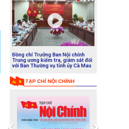
i chính
Ban Nội chính Trung ương với các
ám sát đối
cơ quan báo chí thông báo về kết
ủy Cà Mau
quả Cuộc họp Thường trực Ban Chỉ
đạo Trung ương về phòng, chống
tham nhũng, lãng phí, tiêu cực
TẠP CHÍ NỘI CHÍNH
Previous
Next