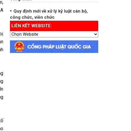
n,
 A
Quy định mới về xử lý kỷ luật cán bộ,
công chức, viên chức
LIÊN KẾT WEBSITE:
bị
ần
nh
ng
ng
ển
ng
tố
ào