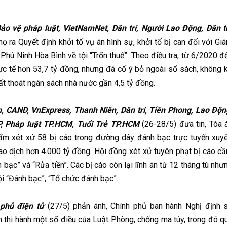
o vệ pháp luật, VietNamNet, Dân trí, Người Lao Động, Dân tr
ọ ra Quyết định khởi tố vụ án hình sự, khởi tố bị can đối với Gi
Phú Ninh Hòa Bình về tội “Trốn thuế”. Theo điều tra, từ 6/2020 đ
c tế hơn 53,7 tỷ đồng, nhưng đã cố ý bỏ ngoài sổ sách, không 
thất thoát ngân sách nhà nước gần 4,5 tỷ đồng.
 CAND, VnExpress, Thanh Niên, Dân trí, Tiền Phong, Lao Độn
P, Pháp luật TP.HCM, Tuổi Trẻ TP.HCM
(26-28/5) đưa tin, Tòa 
ẩm xét xử 58 bị cáo trong đường dây đánh bạc trực tuyến xuy
iao dịch hơn 4.000 tỷ đồng. Hội đồng xét xử tuyên phạt bị cáo c
bạc” và “Rửa tiền”. Các bị cáo còn lại lĩnh án từ 12 tháng tù như
ội “Đánh bạc”, “Tổ chức đánh bạc”.
phủ điện tử
(27/5) phản ánh, Chính phủ ban hành Nghị định 
thi hành một số điều của Luật Phòng, chống ma túy, trong đó q