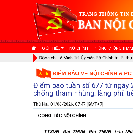
GIỚI THIỆU
NỘI CHÍNH
PHÒNG, CHỐNG THAM 
Đồng chí Lê Minh Trí, Ủy viên Bộ Chính trị, Bí t
Trung ương tiếp Phó Lãnh đạo đảng Dân chủ Thái
ĐIỂM BÁO VỀ NỘI CHÍNH & PC
Điểm báo tuần số 677 từ ngày 2
chống tham nhũng, lãng phí, ti
Thứ Hai, 01/06/2026, 07:47 [GMT+7]
CÔNG TÁC NỘI CHÍNH
TTXVN, Đài THVN, Đài TNVN,
báo
Nhân