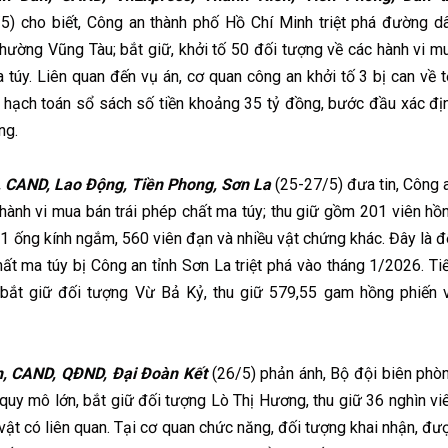
5) cho biết, Công an thành phố Hồ Chí Minh triệt phá đường d
hường Vũng Tàu; bắt giữ, khởi tố 50 đối tượng về các hành vi m
 túy. Liên quan đến vụ án, cơ quan công an khởi tố 3 bị can về t
ng hạch toán sổ sách số tiền khoảng 35 tỷ đồng, bước đầu xác đị
ng.
 CAND, Lao Động, Tiền Phong, Sơn La
(25-27/5) đưa tin, Công 
hành vi mua bán trái phép chất ma túy; thu giữ gồm 201 viên hồ
 1 ống kính ngắm, 560 viên đạn và nhiều vật chứng khác. Đây là đ
 ma túy bị Công an tỉnh Sơn La triệt phá vào tháng 1/2026. Ti
 bắt giữ đối tượng Vừ Bả Kỷ, thu giữ 579,55 gam hồng phiến 
, CAND, QĐND, Đại Đoàn Kết
(26/5) phản ánh, Bộ đội biên phò
quy mô lớn, bắt giữ đối tượng Lò Thị Hương, thu giữ 36 nghìn vi
vật có liên quan. Tại cơ quan chức năng, đối tượng khai nhận, đư