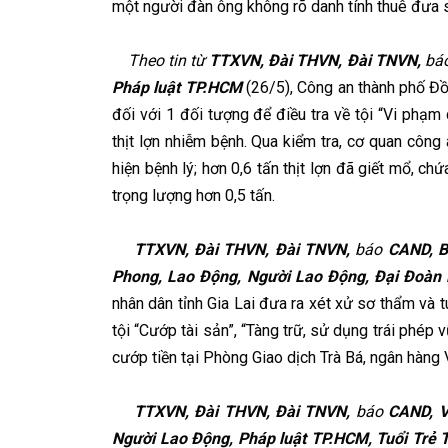
một người đàn ông không rõ danh tính thuê đưa s
Theo tin từ
TTXVN, Đài THVN, Đài TNVN,
bá
Pháp luật TP.HCM
(26/5), Công an thành phố Đồn
đối với 1 đối tượng để điều tra về tội “Vi phạm 
thịt lợn nhiễm bệnh. Qua kiểm tra, cơ quan công 
hiện bệnh lý; hơn 0,6 tấn thịt lợn đã giết mổ, c
trọng lượng hơn 0,5 tấn.
TTXVN, Đài THVN, Đài TNVN,
báo
CAND, Bả
Phong, Lao Động, Người Lao Động, Đại Đoàn 
nhân dân tỉnh Gia Lai đưa ra xét xử sơ thẩm và
tội “Cướp tài sản”, “Tàng trữ, sử dụng trái phép 
cướp tiền tại Phòng Giao dịch Trà Bá, ngân hàng V
TTXVN, Đài THVN, Đài TNVN,
báo
CAND, Vn
Người Lao Động, Pháp luật TP.HCM, Tuổi Trẻ