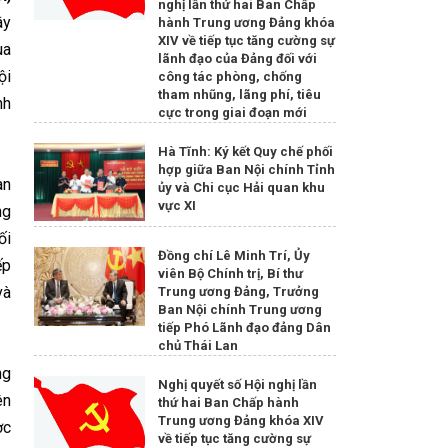
nghị lần thứ hai Ban Chấp
ây
hành Trung ương Đảng khóa
XIV về tiếp tục tăng cường sự
ua
lãnh đạo của Đảng đối với
ội
công tác phòng, chống
tham nhũng, lãng phí, tiêu
nh
cực trong giai đoạn mới
Hà Tĩnh: Ký kết Quy chế phối
hợp giữa Ban Nội chính Tỉnh
an
ủy và Chi cục Hải quan khu
vực XI
ng
ối
Đồng chí Lê Minh Trí, Ủy
ếp
viên Bộ Chính trị, Bí thư
và
Trung ương Đảng, Trưởng
Ban Nội chính Trung ương
tiếp Phó Lãnh đạo đảng Dân
chủ Thái Lan
ng
Nghị quyết số Hội nghị lần
ên
thứ hai Ban Chấp hành
Trung ương Đảng khóa XIV
ợc
về tiếp tục tăng cường sự