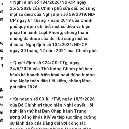
Nghị định số 184/2026/NĐ-CP, ngày
ho
25/5/2026 của Chính phủ sửa đổi, bổ sung
ân
một số điều của Nghị định số 59/2019/NĐ-
ền
CP ngày 01 tháng 7 năm 2019 của Chính
phủ quy định chi tiết một số điều và biện
pháp thi hành Luật Phòng, chống tham
nhũng đã được sửa đổi, bổ sung một số
s,
điều tại Nghị định số 134/2021/NĐ-CP
ều
ngày 30 tháng 12 năm 2021 của Chính phủ
ra
Quyết định số 924/QĐ-TTg, ngày
19
24/5/2026 của Thủ tướng Chính phủ ban
hành kế hoạch triển khai hoạt động hưởng
ứng Ngày toàn dân tiết kiệm, chống lãng
phí năm 2026
g,
óa
Kế hoạch số 03-KH/TW, ngày 18/5/2026
ến
của Bộ Chính trị thực hiện Nghị quyết Hội
nghị lần thứ hai Ban Chấp hành Trung
ái
ương Đảng khóa XIV về tiếp tục tăng cường
nh
sự lãnh đạo của Đảng đối với công tác