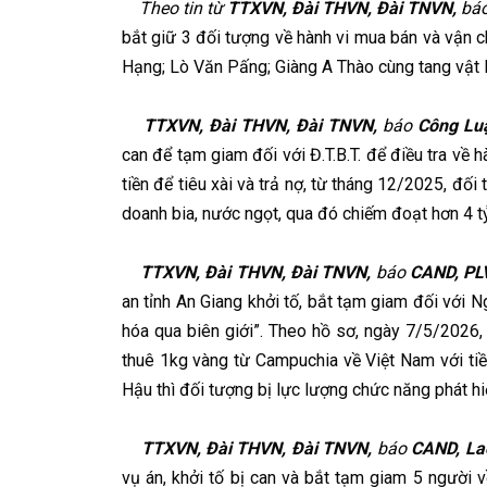
Theo tin từ
TTXVN, Đài THVN, Đài TNVN,
bá
bắt giữ 3 đối tượng về hành vi mua bán và vận c
Hạng; Lò Văn Pấng; Giàng A Thào cùng tang vật l
TTXVN, Đài THVN, Đài TNVN,
báo
Công Lu
can để tạm giam đối với Đ.T.B.T. để điều tra về 
tiền để tiêu xài và trả nợ, từ tháng 12/2025, đối
doanh bia, nước ngọt, qua đó chiếm đoạt hơn 4 tỷ
TTXVN, Đài THVN, Đài TNVN,
báo
CAND, PLV
an tỉnh An Giang khởi tố, bắt tạm giam đối với 
hóa qua biên giới”. Theo hồ sơ, ngày 7/5/2026,
thuê 1kg vàng từ Campuchia về Việt Nam với ti
Hậu thì đối tượng bị lực lượng chức năng phát hiệ
TTXVN, Đài THVN, Đài TNVN,
báo
CAND, Lao
vụ án, khởi tố bị can và bắt tạm giam 5 người 