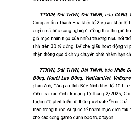
TTXVN, Đài THVN, Đài TNVN,
báo
CAND, T
Công an tỉnh Thanh Hóa khởi tố 2 vụ án, khởi tố
quyền sở hữu công nghiệp”, đồng thời thu giữ hơ
giả mạo nhãn hiệu của nhiều thương hiệu nổi tiến
tính trên 30 tỷ đồng. Để che giấu hoạt động vi
nhận thông qua dịch vụ chuyển phát nhằm hạn chế
TTXVN, Đài THVN, Đài TNVN,
báo
Nhân Dân
Động, Người Lao Động, VietNamNet, VnExpre
phản ánh, Công an tỉnh Bắc Ninh khởi tố 10 bị c
điều tra xác định, khoảng từ tháng 2/2025, C
tượng để phát triển hệ thống website “Bún Chả TV
thao trong nước và quốc tế nhằm mục đích thu h
cho các cổng game đánh bạc trực tuyến .