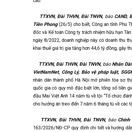
cao.
TTXVN, Đài THVN, Đài TNVN,
báo
CAND, Bả
Tiền Phong
(26/5) cho biết, Công an tỉnh Phú Th
đốc và Kế toán Công ty trách nhiệm hữu hạn Tân 
ngày 8/2022, doanh nghiệp này có doanh thu thự
khai thuế giá trị gia tăng hơn 44,6 tỷ đồng, gây 
TTXVN, Đài THVN, Đài TNVN,
báo
Nhân Dân,
VietNamNet, Công Lý, Bảo vệ pháp luật, SGG
nhân dân thành phố Hà Nội mở phiên tòa sơ th
quốc gia có quy mô đặc biệt lớn, tổng số tiền g
đầu Mai Việt Anh 14 năm tù về tội “Tổ chức đánh 
cho hưởng án treo đến 7 năm 6 tháng tù về các t
TTXVN, Đài THVN, Đài TNVN,
báo
Chính 
163/2026/NĐ-CP quy định chi tiết và hướng dẫn 