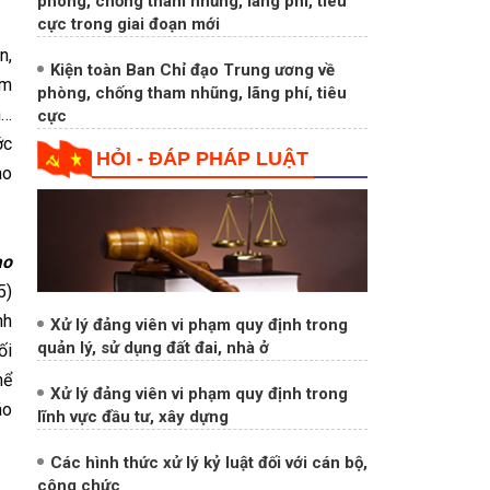
phòng, chống tham nhũng, lãng phí, tiêu
cực trong giai đoạn mới
n,
Kiện toàn Ban Chỉ đạo Trung ương về
ạm
phòng, chống tham nhũng, lãng phí, tiêu
n…
cực
ớc
HỎI - ĐÁP PHÁP LUẬT
ao
ao
5)
nh
Xử lý đảng viên vi phạm quy định trong
quản lý, sử dụng đất đai, nhà ở
ối
hể
Xử lý đảng viên vi phạm quy định trong
áo
lĩnh vực đầu tư, xây dựng
Các hình thức xử lý kỷ luật đối với cán bộ,
công chức