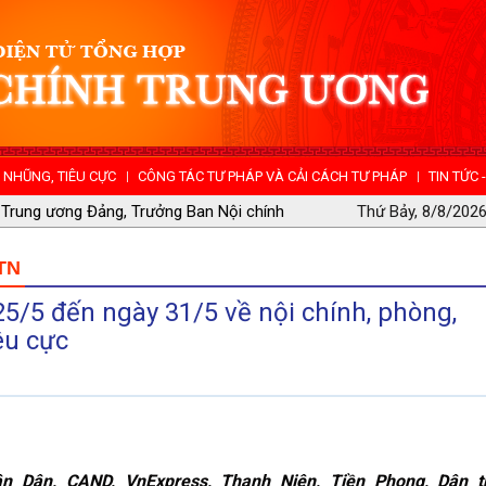
NHŨNG, TIÊU CỰC
CÔNG TÁC TƯ PHÁP VÀ CẢI CÁCH TƯ PHÁP
TIN TỨC 
hư Trung ương Đảng, Trưởng Ban Nội chính
Thứ Bảy, 8/8/2026
 Lan
TN
5/5 đến ngày 31/5 về nội chính, phòng,
êu cực
 Dân, CAND, VnExpress, Thanh Niên, Tiền Phong, Dân tr