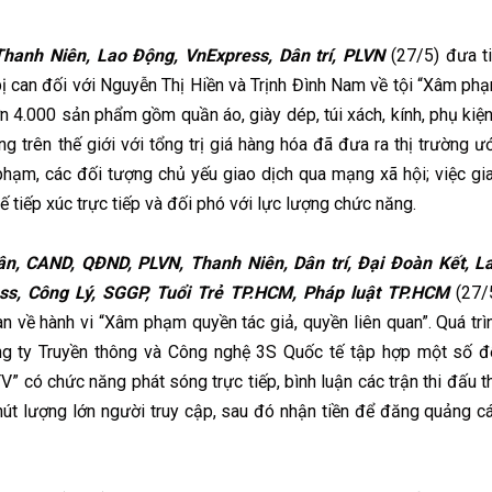
hanh Niên, Lao Động, VnExpress, Dân trí, PLVN
(27/5) đưa ti
 bị can đối với Nguyễn Thị Hiền và Trịnh Đình Nam về tội “Xâm ph
n 4.000 sản phẩm gồm quần áo, giày dép, túi xách, kính, phụ kiệ
g trên thế giới với tổng trị giá hàng hóa đã đưa ra thị trường ư
 phạm, các đối tượng chủ yếu giao dịch qua mạng xã hội; việc gi
 tiếp xúc trực tiếp và đối phó với lực lượng chức năng.
, CAND, QĐND, PLVN, Thanh Niên, Dân trí, Đại Đoàn Kết, L
ss, Công Lý, SGGP, Tuổi Trẻ TP.HCM, Pháp luật TP.HCM
(27/
an về hành vi “Xâm phạm quyền tác giả, quyền liên quan”. Quá trì
ông ty Truyền thông và Công nghệ 3S Quốc tế tập hợp một số đ
” có chức năng phát sóng trực tiếp, bình luận các trận thi đấu t
út lượng lớn người truy cập, sau đó nhận tiền để đăng quảng c