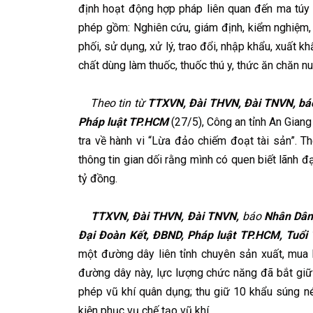
định hoạt động hợp pháp liên quan đến ma túy
phép gồm: Nghiên cứu, giám định, kiểm nghiệm, 
phối, sử dụng, xử lý, trao đổi, nhập khẩu, xuất kh
chất dùng làm thuốc, thuốc thú y, thức ăn chăn nu
Theo tin từ
TTXVN, Đài THVN, Đài TNVN, báo
Pháp luật TP.HCM
(27/5), Công an tỉnh An Gian
tra về hành vi “Lừa đảo chiếm đoạt tài sản”. T
thông tin gian dối rằng mình có quen biết lãnh đ
tỷ đồng.
TTXVN, Đài THVN, Đài TNVN,
báo
Nhân Dân,
Đại Đoàn Kết, ĐBND, Pháp luật TP.HCM, Tuổ
một đường dây liên tỉnh chuyên sản xuất, mua b
đường dây này, lực lượng chức năng đã bắt giữ 
phép vũ khí quân dụng; thu giữ 10 khẩu súng né
kiện phục vụ chế tạo vũ khí.