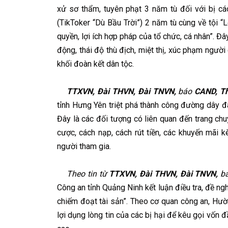
xử sơ thẩm, tuyên phạt 3 năm tù đối với bị c
(TikToker “Dù Bầu Trời”) 2 năm tù cùng về tội 
quyền, lợi ích hợp pháp của tổ chức, cá nhân”. Đâ
động, thái độ thù địch, miệt thị, xúc phạm ngườ
khối đoàn kết dân tộc.
TTXVN, Đài THVN, Đài TNVN,
báo
CAND, Th
tỉnh Hưng Yên triệt phá thành công đường dây đ
Đây là các đối tượng có liên quan đến trang ch
cược, cách nạp, cách rút tiền, các khuyến mãi 
người tham gia.
Theo tin từ
TTXVN, Đài THVN, Đài TNVN,
b
Công an tỉnh Quảng Ninh kết luận điều tra, đề ng
chiếm đoạt tài sản”. Theo cơ quan công an, Hư
lợi dụng lòng tin của các bị hại để kêu gọi vốn 