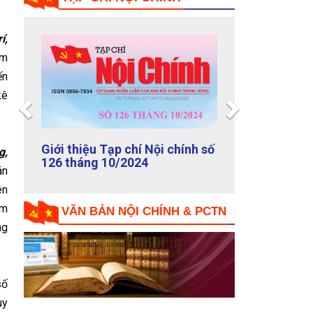
í,
ám
ến
kê
Previous
Next
Giới thiệu Tạp chí Nội chính số
g,
126 tháng 10/2024
án
ên
ầm
VĂN BẢN NỘI CHÍNH & PCTN
ng
số
uy