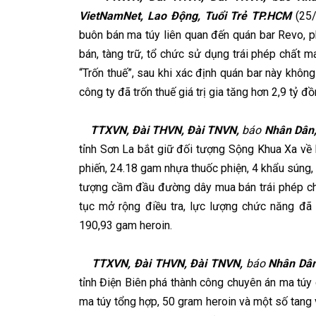
VietNamNet, Lao Động, Tuổi Trẻ TP.HCM
(25/
buôn bán ma túy liên quan đến quán bar Revo, p
bán, tàng trữ, tổ chức sử dụng trái phép chất ma
“Trốn thuế”, sau khi xác định quán bar này khô
công ty đã trốn thuế giá trị gia tăng hơn 2,9 tỷ đồ
TTXVN, Đài THVN, Đài TNVN,
báo
Nhân Dân,
tỉnh Sơn La bắt giữ đối tượng Sộng Khua Xa về 
phiến, 24.18 gam nhựa thuốc phiện, 4 khẩu súng,
tượng cầm đầu đường dây mua bán trái phép chất
tục mở rộng điều tra, lực lượng chức năng đã
190,93 gam heroin.
TTXVN, Đài THVN, Đài TNVN,
báo
Nhân Dân
tỉnh Điện Biên phá thành công chuyên án ma túy 
ma túy tổng hợp, 50 gram heroin và một số tang 