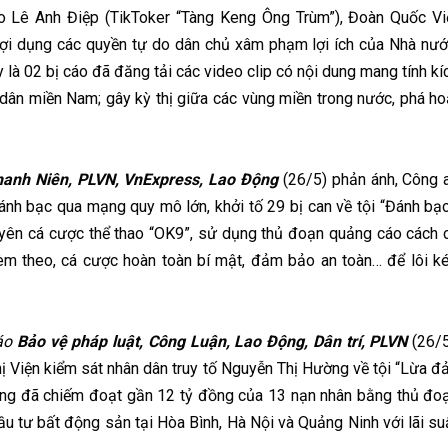
áo Lê Anh Điệp (TikToker “Tàng Keng Ông Trùm”), Đoàn Quốc Vi
“Lợi dụng các quyền tự do dân chủ xâm phạm lợi ích của Nhà nướ
y là 02 bị cáo đã đăng tải các video clip có nội dung mang tính kí
i dân miền Nam; gây kỳ thị giữa các vùng miền trong nước, phá ho
anh Niên, PLVN, VnExpress, Lao Động
(26/5) phản ánh, Công 
ánh bạc qua mạng quy mô lớn, khởi tố 29 bị can về tội “Đánh bạc
uyên cá cược thể thao “OK9”, sử dụng thủ đoạn quảng cáo cách 
kèm theo, cá cược hoàn toàn bí mật, đảm bảo an toàn… để lôi k
áo
Bảo vệ pháp luật, Công Luận, Lao Động, Dân trí, PLVN
(26/5
hị Viện kiểm sát nhân dân truy tố Nguyễn Thị Hường về tội “Lừa đ
ờng đã chiếm đoạt gần 12 tỷ đồng của 13 nạn nhân bằng thủ đo
đầu tư bất động sản tại Hòa Bình, Hà Nội và Quảng Ninh với lãi su