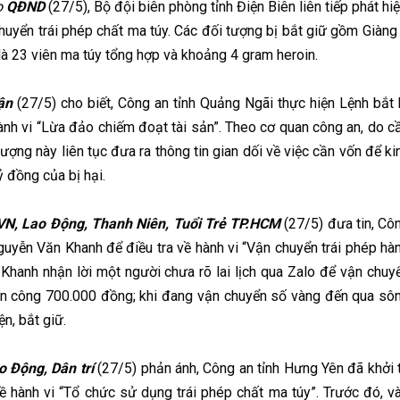
o
QĐND
(27/5), Bộ đội biên phòng tỉnh Điện Biên liên tiếp phát hiệ
huyển trái phép chất ma túy. Các đối tượng bị bắt giữ gồm Giàng
à 23 viên ma túy tổng hợp và khoảng 4 gram heroin.
ận
(27/5) cho biết, Công an tỉnh Quảng Ngãi thực hiện Lệnh bắt 
hành vi “Lừa đảo chiếm đoạt tài sản”. Theo cơ quan công an, do c
 tượng này liên tục đưa ra thông tin gian dối về việc cần vốn để ki
 đồng của bị hại.
N, Lao Động, Thanh Niên, Tuổi Trẻ TP.HCM
(27/5) đưa tin, Cô
Nguyễn Văn Khanh để điều tra về hành vi “Vận chuyển trái phép hà
 Khanh nhận lời một người chưa rõ lai lịch qua Zalo để vận chuy
ền công 700.000 đồng; khi đang vận chuyển số vàng đến qua sô
n, bắt giữ.
 Động, Dân trí
(27/5) phản ánh, Công an tỉnh Hưng Yên đã khởi 
về hành vi “Tổ chức sử dụng trái phép chất ma túy”. Trước đó, v