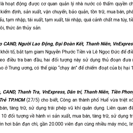
 là hoạt động được cơ quan quản lý nhà nước có thẩm quyền c
kiểm định, sản xuất, vận chuyển, bảo quản, tồn trữ, mua bán, ph
ẩu, tạm nhập, tái xuất, tạm xuất, tái nhập, quá cảnh chất ma túy, ti
ôi, thức ăn thủy sản.
 CAND, Người Lao Động, Đại Đoàn Kết, Thanh Niên, VnExpres
g khởi tố, bắt tạm giam Nguyễn Phước Tiền và Lê Ngọc Đức để đi
heo điều tra ban đầu, hai đối tượng này sử dụng thủ đoạn đưa 
ạo ở Trung ương, có thể giúp “chạy án” để chiếm đoạt của bị hại 
 CAND, Thanh Tra, VnExpress, Dân trí, Thanh Niên, Tiền Phon
i Trẻ TP.HCM
(27/5) cho biết, Công an thành phố Huế vừa triệt x
án, tàng trữ, sử dụng trái phép vũ khí quân dụng. Liên quan đ
10 đối tượng về hành vi sản xuất, mua bán, tàng trữ, sử dụng tr
n hơi bắn đạn chì, gần 20.000 viên đạn cùng nhiều máy móc, li