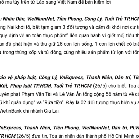
ố ma túy trên từ Lào sang Việt Nam để bán kiếm lời
o
Nhân Dân, VietNamNet, Tiền Phong, Công Lý, Tuổi Trẻ TP.HC
g Nai khởi tố, bắt tạm giam 3 đối tượng và cấm đi khỏi nơi cư t
quy định về an toàn thực phẩm” liên quan hành vi giết mổ, tiêu t
an đã phát hiện và thu giữ 28 con lợn sống, 1 con lợn chết có bi
hứa trong thùng xốp và tủ đông, cùng nhiều sản phẩm từ lợn với tổ
o vệ pháp luật, Công Lý, VnExpress, Thanh Niên, Dân trí, Ti
Kết, Pháp luật TP.HCM, Tuổi Trẻ TP.HCM
(26/5) cho biết, Tòa 
 tuyên phạt Phạm Văn Tài và Lê Văn Ân tổng cộng 56 năm tù về c
vũ khí quân dụng” và “Rửa tiền”. Đây là 02 đối tượng thực hiện vụ 
ietinBank chi nhánh Gia Lai.
Express, Thanh Niên, Tiền Phong, VietNamNet, Dân trí, PLV
 TP.HCM
(26/5) đưa tin, Tòa án nhân dân thành phố Hồ Chí Minh x