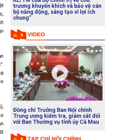
trương khuyến khích và bảo vệ cán
ệt
bộ năng động, sáng tạo vì lợi ích
c,
chung"
ch
ại
VIDEO
an
”.
cá
éo
),
Đồng chí Trưởng Ban Nội chính
ảo
Trung ương kiểm tra, giám sát đối
với Ban Thường vụ tỉnh ủy Cà Mau
ạn
ất
TẠP CHÍ NỘI CHÍNH