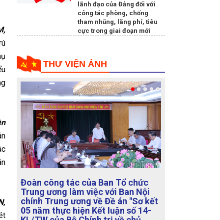
lãnh đạo của Đảng đối với
công tác phòng, chống
tham nhũng, lãng phí, tiêu
M,
cực trong giai đoạn mới
rú
hụ
THƯ VIỆN ẢNH
ểu
ng
ền
án
ác
án
Đoàn công tác của Ban Tổ chức
Trung ương làm việc với Ban Nội
chính Trung ương về Đề án "Sơ kết
N,
05 năm thực hiện Kết luận số 14-
ét
KL/TW của Bộ Chính trị về chủ