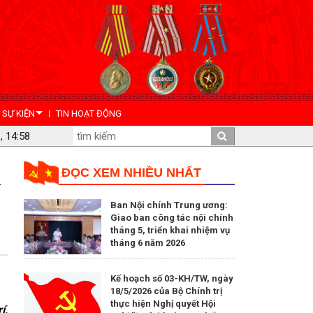
- SỰ KIỆN
TIN HOẠT ĐỘNG
, 14:58
ĐỌC XEM NHIỀU NHẤT
Ban Nội chính Trung ương:
Giao ban công tác nội chính
tháng 5, triển khai nhiệm vụ
tháng 6 năm 2026
Kế hoạch số 03-KH/TW, ngày
18/5/2026 của Bộ Chính trị
thực hiện Nghị quyết Hội
í,