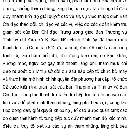
chủ trương của Đảng, chính sách, pháp luật của Nhà nước về
phòng, chống tham nhũng, lãng phí, tiêu cực; tập trung chỉ đạo
đẩy nhanh tiến độ giải quyết các vụ án, vụ việc thuộc diện Ban
Chỉ đạo theo dõi, chỉ đạo và các vụ việc do các đoàn kiểm tra,
giám sát của Ban Chỉ đạo Trung ương giao Ban Thường vụ
Tỉnh ủy chỉ đạo xử lý. Ban Nội chính Tỉnh ủy đã tham mưu
thành lập Tổ Công tác 512 để rà soát, đôn đốc xử lý các công
trình, dự án chậm tiến độ, tồn đọng kéo dài, có khó khăn,
vướng mắc, nguy cơ gây thất thoát, lãng phí; tham mưu chỉ
đạo rà soát, xử lý trụ sở dôi dư sau sắp xếp tổ chức bộ máy
và thực hiện mô hình chính quyền địa phương hai cấp; tổ chức
02 cuộc kiểm tra, giám sát của Ban Thường vụ Tỉnh ủy và Ban
Chỉ đạo. Công tác thanh tra, kiểm tra tiếp tục tập trung vào các
lĩnh vực dễ phát sinh tham nhũng, lãng phí, tiêu cực; công tác
tiếp công dân, giải quyết khiếu nại, tố cáo được quan tâm; các
cơ quan tiến hành tố tụng tiếp tục đẩy nhanh tiến độ xác minh,
điều tra, truy tố, xét xử các vụ án tham nhũng, lãng phí, tiêu