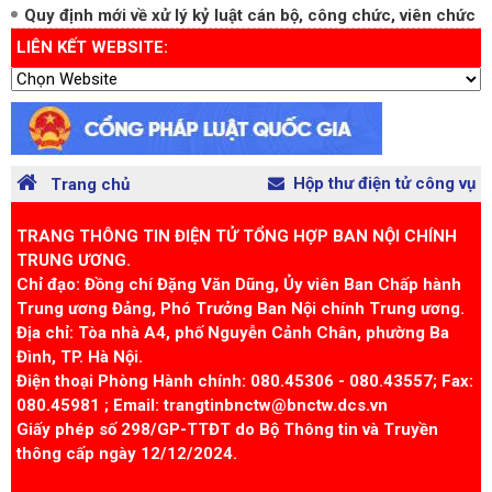
Các hình thức xử lý kỷ luật đối với cán bộ, công chức
Quy định mới về xử lý kỷ luật cán bộ, công chức, viên chức
LIÊN KẾT WEBSITE:
Hộp thư điện tử công vụ
Trang chủ
TRANG THÔNG TIN ĐIỆN TỬ TỔNG HỢP BAN NỘI CHÍNH
TRUNG ƯƠNG.
Chỉ đạo: Đồng chí Đặng Văn Dũng, Ủy viên Ban Chấp hành
Trung ương Đảng, Phó Trưởng Ban Nội chính Trung ương.
Địa chỉ: Tòa nhà A4, phố Nguyễn Cảnh Chân, phường Ba
Đình, TP. Hà Nội.
Điện thoại Phòng Hành chính: 080.45306 - 080.43557; Fax:
080.45981 ; Email: trangtinbnctw@bnctw.dcs.vn
Giấy phép số 298/GP-TTĐT do Bộ Thông tin và Truyền