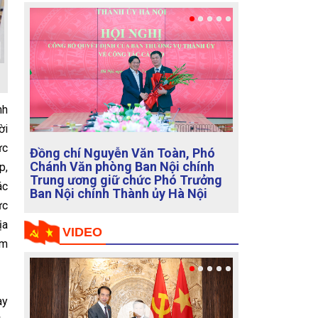
nh
ời
ức
Đồng chí Lê Minh Trí, Ủy viên Bộ
Chính trị, Bí thư Trung ương Đảng,
p,
Trưởng Ban Nội chính Trung ương
ác
tiếp Đại sứ Đặc mệnh toàn quyền
ực
nước Cộng hòa Nhân dân Trung
Hoa tại Việt Nam Hà Vĩ
ịa
ểm
VIDEO
ay