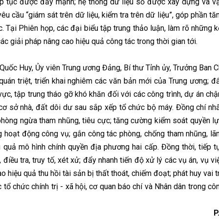
iếp tục được đẩy mạnh; hệ thống dữ liệu số được xây dựng và v
êu cầu “giám sát trên dữ liệu, kiểm tra trên dữ liệu”, góp phần tă
 Tại Phiên họp, các đại biểu tập trung thảo luận, làm rõ những k
c giải pháp nâng cao hiệu quả công tác trong thời gian tới.
uốc Huy, Ủy viên Trung ương Đảng, Bí thư Tỉnh ủy, Trưởng Ban C
quán triệt, triển khai nghiêm các văn bản mới của Trung ương; đ
vực, tập trung tháo gỡ khó khăn đối với các công trình, dự án ch
c cơ sở nhà, đất dôi dư sau sắp xếp tổ chức bộ máy. Đồng chí nh
hòng ngừa tham nhũng, tiêu cực; tăng cường kiểm soát quyền lự
ong hoạt động công vụ; gắn công tác phòng, chống tham nhũng, lã
u quả mô hình chính quyền địa phương hai cấp. Đồng thời, tiếp t
 điều tra, truy tố, xét xử; đẩy nhanh tiến độ xử lý các vụ án, vụ vi
 hiệu quả thu hồi tài sản bị thất thoát, chiếm đoạt; phát huy vai t
tổ chức chính trị - xã hội, cơ quan báo chí và Nhân dân trong cô
P.