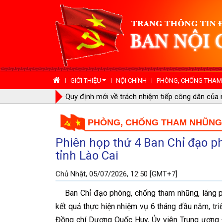
GIỚI THIỆU
NỘI CHÍNH
PHÒNG, CHỐNG THAM 
Phiên họp thứ 17 Ban Chỉ đạo phòng, chống tham
Ninh
PHÒNG, CHỐNG THAM NHŨNG, 
Phiên họp thứ 4 Ban Chỉ đạo ph
tỉnh Lào Cai
Chủ Nhật, 05/07/2026, 12:50 [GMT+7]
Ban Chỉ đạo phòng, chống tham nhũng, lãng phí
kết quả thực hiện nhiệm vụ 6 tháng đầu năm, tr
Đồng chí Dương Quốc Huy, Ủy viên Trung ương Đ