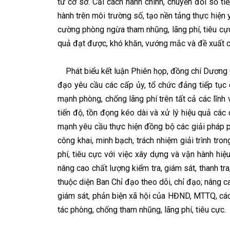
từ cơ sở. Cải cách hành chính, chuyển đổi số t
hành trên môi trường số, tạo nền tảng thực hiện y
cường phòng ngừa tham nhũng, lãng phí, tiêu cực.
quả đạt được, khó khăn, vướng mắc và đề xuất cá
Phát biểu kết luận Phiên họp, đồng chí Dương Q
đạo yêu cầu các cấp ủy, tổ chức đảng tiếp tục 
mạnh phòng, chống lãng phí trên tất cả các lĩnh 
tiến độ, tồn đọng kéo dài và xử lý hiệu quả cá
mạnh yêu cầu thực hiện đồng bộ các giải pháp p
công khai, minh bạch, trách nhiệm giải trình tr
phí, tiêu cực với việc xây dựng và vận hành hiệ
nâng cao chất lượng kiểm tra, giám sát, thanh tra,
thuộc diện Ban Chỉ đạo theo dõi, chỉ đạo; nâng cao
giám sát, phản biện xã hội của HĐND, MTTQ, các 
tác phòng, chống tham nhũng, lãng phí, tiêu cực.