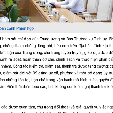
oàn cảnh Phiên họp
bám sát chỉ đạo của Trung ương và Ban Thường vụ Tỉnh ủy, lã
 chống tham nhũng, lãng phí, tiêu cực trên địa bàn. Tỉnh kịp th
, kết luận của Trung ương; chú trọng tuyên truyền, giáo dục đạo đ
nh rà soát, hoàn thiện cơ chế, chính sách và thực hiện phân cấ
 nhiệm. Công tác kiểm tra, giám sát, thanh tra được tăng cường; c
ra, giám sát đối với 99 đảng ủy xã, phường và một số đảng ủy tr
hỉnh những tồn tại, hạn chế trong vận hành mô hình chính quyền đ
âm. Đến thời điểm báo cáo, tỉnh không còn kiến nghị thanh tra, ki
 cáo được quan tâm, chú trọng đối thoại và giải quyết vụ việc ng