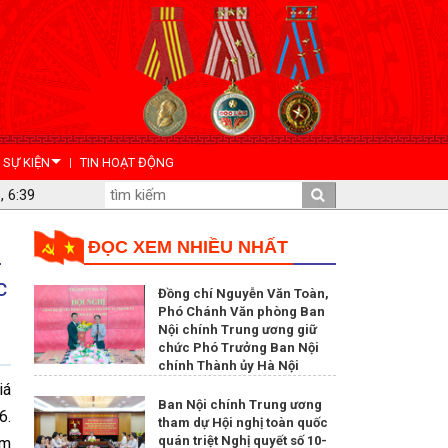
- SỰ KIỆN
TIN HOẠT ĐỘNG
, 6:39
ĐỌC XEM NHIỀU NHẤT
c
Đồng chí Nguyễn Văn Toàn,
Phó Chánh Văn phòng Ban
Nội chính Trung ương giữ
chức Phó Trưởng Ban Nội
chính Thành ủy Hà Nội
iá
Ban Nội chính Trung ương
6.
tham dự Hội nghị toàn quốc
quán triệt Nghị quyết số 10-
am