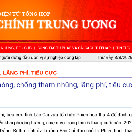
NHŨNG, TIÊU CỰC
CÔNG TÁC TƯ PHÁP VÀ CẢI CÁCH TƯ PHÁP
TIN TỨC 
 nhũng, lãng phí, tiêu cực tỉnh Quảng
Thứ Bảy, 8/8/2026
LÃNG PHÍ, TIÊU CỰC
òng, chống tham nhũng, lãng phí, tiêu cự
, tiêu cực tỉnh Lào Cai vừa tổ chức Phiên họp thứ 4 để đánh g
iển khai phương hướng, nhiệm vụ trọng tâm 6 tháng cuối năm 202
ảng, Bí thư Tỉnh ủy, Trưởng Ban Chỉ đạo chủ trì Phiên họp. Th