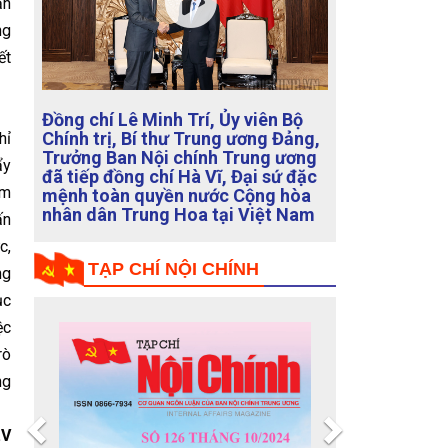
ận
ng
ết
hỉ
Đồng chí Trưởng Ban Nội chính
ẩy
Trung ương kiểm tra, giám sát đối
ậm
với Ban Thường vụ tỉnh ủy Cà Mau
ấn
c,
TẠP CHÍ NỘI CHÍNH
ng
ục
ệc
rò
ng
Previous
Next
V